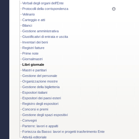
Verbali degli organi dell'Ente
Protocolli della corrispondenza
Velinario
Carteggio e atti
Bilanci
Gestione amministrativa
Giustificativi di entrata e uscita
Inventari dei beni
Registri fatture
Prime note
Giornalmastri
Libri giornale
Mastri e partitari
Gestione del personale
Organizzazione mostre
Gestione della biglietteria
Espositori italiani
Espositori dei paesi esteri
Registro degli espositori
Concorsi e premi
Gestione degli spazi espositivi
Convegni
Parterre: lavori e appalti
Fortezza da Basso: lavori e progetti trasferimento Ente
Attività editoriale