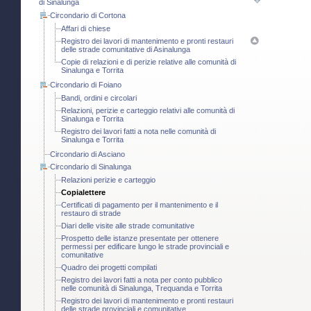
di Sinalunga
Circondario di Cortona
Affari di chiese
Registro dei lavori di mantenimento e pronti restauri
delle strade comunitative di Asinalunga
Copie di relazioni e di perizie relative alle comunità di
Sinalunga e Torrita
Circondario di Foiano
Bandi, ordini e circolari
Relazioni, perizie e carteggio relativi alle comunità di
Sinalunga e Torrita
Registro dei lavori fatti a nota nelle comunità di
Sinalunga e Torrita
Circondario di Asciano
Circondario di Sinalunga
Relazioni perizie e carteggio
Copialettere
Certificati di pagamento per il mantenimento e il
restauro di strade
Diari delle visite alle strade comunitative
Prospetto delle istanze presentate per ottenere
permessi per edificare lungo le strade provinciali e
comunitative
Quadro dei progetti compilati
Registro dei lavori fatti a nota per conto pubblico
nelle comunità di Sinalunga, Trequanda e Torrita
Registro dei lavori di mantenimento e pronti restauri
delle strade provinciali e comunitative