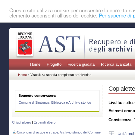
Questo sito utilizza cookie per consentire la corretta 
elemento acconsenti all'uso dei cookie.
Per saperne di p
Home
Progetto
Ricerca guidata
Ricerca avanzata
Home
» Visualizza scheda complesso archivistico
Copialett
Soggetto conservatore:
Livello:
sottos
Comune di Sinalunga. Biblioteca e Archivio storico
Estremi crono
Consistenza:
1
Chiudi albero
|
Espandi albero
Circondari di acque e strade. Archivio storico del Comune
Unità arch