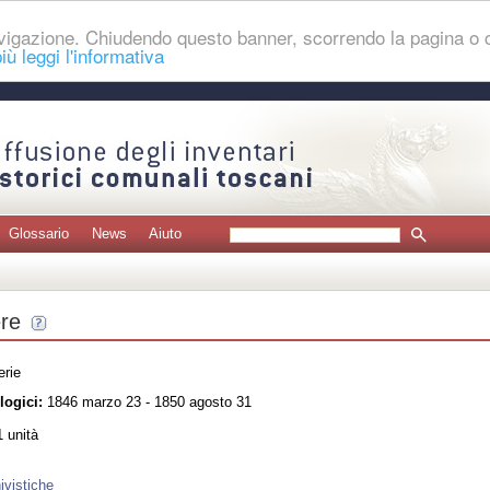
navigazione. Chiudendo questo banner, scorrendo la pagina o
iù leggi l'informativa
Glossario
News
Aiuto
ere
erie
logici:
1846 marzo 23 - 1850 agosto 31
 unità
ivistiche