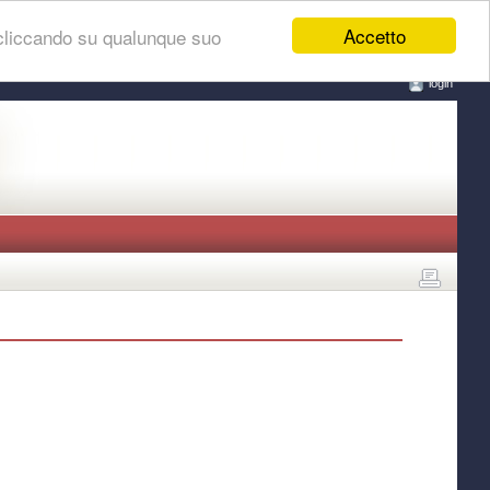
Accetto
 cliccando su qualunque suo
login