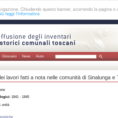
navigazione. Chiudendo questo banner, scorrendo la pagina o
iù leggi l'informativa
Glossario
News
Aiuto
ei lavori fatti a nota nelle comunità di Sinalunga e 
erie
logici:
1841 - 1845
 unità
ivistiche