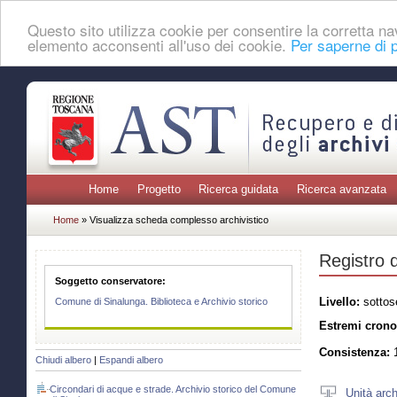
Questo sito utilizza cookie per consentire la corretta 
elemento acconsenti all'uso dei cookie.
Per saperne di p
Home
Progetto
Ricerca guidata
Ricerca avanzata
Home
» Visualizza scheda complesso archivistico
Registro d
Soggetto conservatore:
Livello:
sottos
Comune di Sinalunga. Biblioteca e Archivio storico
Estremi crono
Consistenza:
1
Chiudi albero
|
Espandi albero
Circondari di acque e strade. Archivio storico del Comune
Unità arch