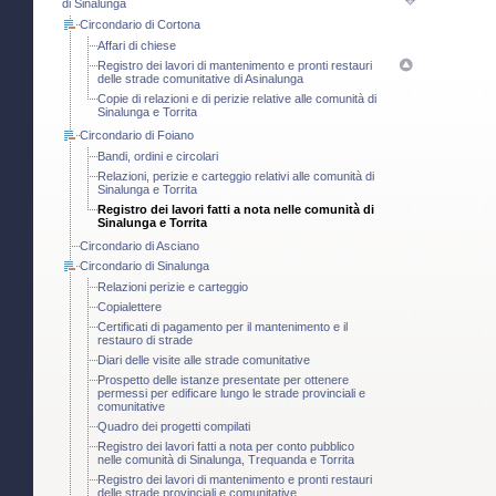
di Sinalunga
Circondario di Cortona
Affari di chiese
Registro dei lavori di mantenimento e pronti restauri
delle strade comunitative di Asinalunga
Copie di relazioni e di perizie relative alle comunità di
Sinalunga e Torrita
Circondario di Foiano
Bandi, ordini e circolari
Relazioni, perizie e carteggio relativi alle comunità di
Sinalunga e Torrita
Registro dei lavori fatti a nota nelle comunità di
Sinalunga e Torrita
Circondario di Asciano
Circondario di Sinalunga
Relazioni perizie e carteggio
Copialettere
Certificati di pagamento per il mantenimento e il
restauro di strade
Diari delle visite alle strade comunitative
Prospetto delle istanze presentate per ottenere
permessi per edificare lungo le strade provinciali e
comunitative
Quadro dei progetti compilati
Registro dei lavori fatti a nota per conto pubblico
nelle comunità di Sinalunga, Trequanda e Torrita
Registro dei lavori di mantenimento e pronti restauri
delle strade provinciali e comunitative