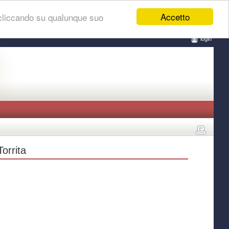
Accetto
 cliccando su qualunque suo
login
Torrita