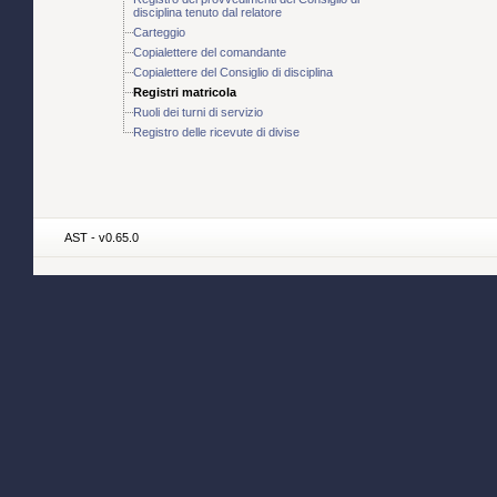
disciplina tenuto dal relatore
Carteggio
Copialettere del comandante
Copialettere del Consiglio di disciplina
Registri matricola
Ruoli dei turni di servizio
Registro delle ricevute di divise
AST - v0.65.0