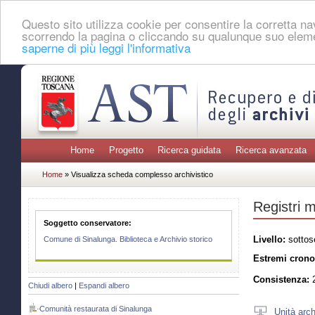
Questo sito utilizza cookie per consentire la corretta 
scorrendo la pagina o cliccando su qualunque suo eleme
saperne di più leggi l'informativa
Home
Progetto
Ricerca guidata
Ricerca avanzata
Home
» Visualizza scheda complesso archivistico
Registri m
Soggetto conservatore:
Livello:
sottos
Comune di Sinalunga. Biblioteca e Archivio storico
Estremi crono
Consistenza:
2
Chiudi albero
|
Espandi albero
Comunità restaurata di Sinalunga
Unità arch