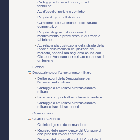
Carteggio relativo ad acque, strade e
fabbriche
Atti d'accollo, perizie e verifiche
Registri degli accolli di strade
Campione delle fabbriche e delle strade
comunitative
Registro degli accolli dei lavori di
mantenimento e pronti restauri di strade e
fabbriche
Atti relativi alla costruzione della strada della
Pieve e della modifica del piazzale del
mercato, nonché alla seguente causa con
Giuseppe Agnolucci per turbato possesso di
un terreno
Elezioni
Deputazione per l'arruolamento militare
Deliberazioni della Deputazione per
l'arruolamento militare
Carteggio e atti relativi all'arruolamento
militare
Liste dei sottoposti all'arruolamento militare
Carteggio e atti relativi all'arruolamento
militare e liste dei sottoposti
Guardia civica
Guardia nazionale
Ordini del giorno del comandante
Registro delle provvidenze del Consiglio di
disciplina tenuto dal segretario
Registro dei provvedimenti del Consiglio di