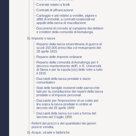
Contratti relativi a livelli
Contratti di affrancazione
Carteggio e atti relativi a vendite, pigioni e
affitti di immobili, a contratti esattoriali ed
appalti della tassa di macellazione
Documenti di corredo al campione dei debitori
e creditori della comunità di Asinalunga
Imposte e tasse
Reparto della tassa straordinaria di guerra di
scudi 150.000 prescritta col motuproprio dei
28 aprile 1815
Reparto delle imposte ordinarie
Reparto della comunità di Asinalonga per il
decorso mantenimento dell'I. e R. Università
di Siena e per la squola [sic] delle rette a tutto
il 1816
Dazzaioli della tassa prediale e dazio
comunitativo
Stati delle famiglie esistenti nelle parrocchie
fatti per la compilazione dei reparti della tassa
prediale e di imposte personali
Dazzaiolo per l'imposizione di un soldo per
lira sopra la tassa prediale in ordine al
decreto del 26 aprile 1849
Dazzaioli della tassa sui cani a forma del
decreto del 3 luglio 1856
Referti dei prezzi e dei quantitativi dei generi
posti in vendita
Acque, strade e fabbriche