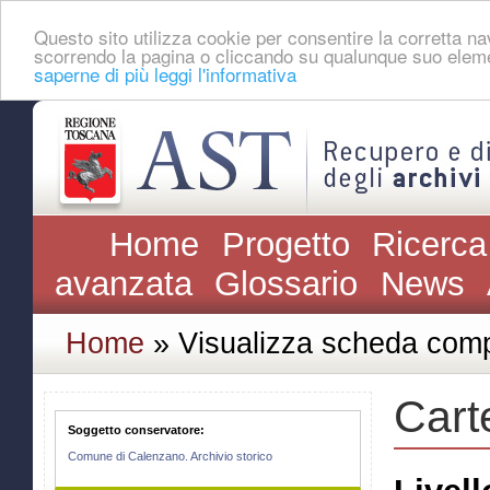
Questo sito utilizza cookie per consentire la corretta 
scorrendo la pagina o cliccando su qualunque suo eleme
saperne di più leggi l'informativa
Home
Progetto
Ricerca
avanzata
Glossario
News
Home
» Visualizza scheda comp
Cart
Soggetto conservatore:
Comune di Calenzano. Archivio storico