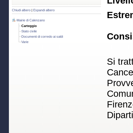
Livell
Chiudi albero
|
Espandi albero
Estre
Mairie di Calenzano
Carteggio
Stato civile
Consi
Documenti di corredo ai saldi
Varie
Si trat
Cancel
Provve
Comuni
Firenz
Dipart