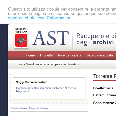
Questo sito utilizza cookie per consentire la corretta 
scorrendo la pagina o cliccando su qualunque suo eleme
saperne di più leggi l'informativa
Home
Progetto
Ricerca guidata
Ricerca avanzata
Home
» Visualizza scheda complesso archivistico
Torrente 
Soggetto conservatore:
Livello:
serie
Comune di Sesto Fiorentino. Biblioteca "Ernesto
Ragionieri"
Estremi crono
Consistenza:
2
Chiudi albero
|
Espandi albero