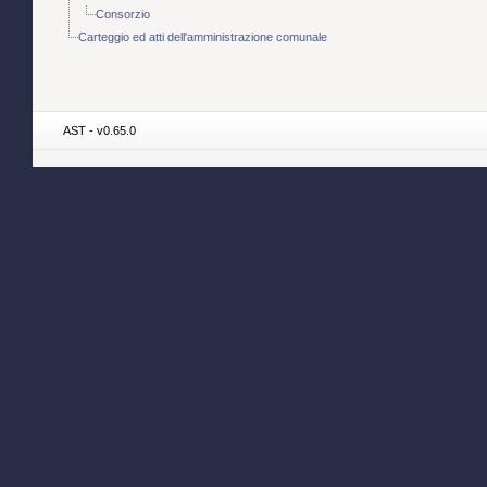
Consorzio
Carteggio ed atti dell'amministrazione comunale
AST - v0.65.0