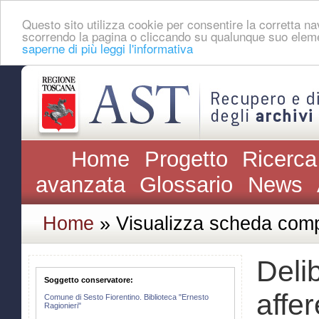
Questo sito utilizza cookie per consentire la corretta 
scorrendo la pagina o cliccando su qualunque suo eleme
saperne di più leggi l'informativa
Home
Progetto
Ricerca
avanzata
Glossario
News
Home
» Visualizza scheda comp
Deli
Soggetto conservatore:
affe
Comune di Sesto Fiorentino. Biblioteca "Ernesto
Ragionieri"