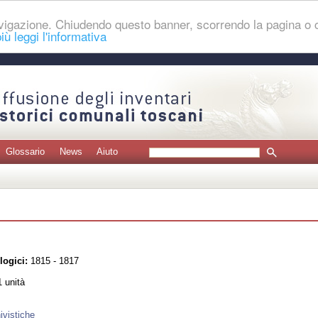
navigazione. Chiudendo questo banner, scorrendo la pagina o
iù leggi l'informativa
Glossario
News
Aiuto
logici:
1815 - 1817
 unità
ivistiche