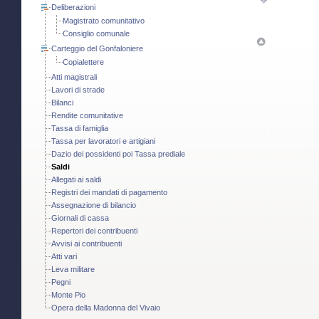
Deliberazioni
Magistrato comunitativo
Consiglio comunale
Carteggio del Gonfaloniere
Copialettere
Atti magistrali
Lavori di strade
Bilanci
Rendite comunitative
Tassa di famiglia
Tassa per lavoratori e artigiani
Dazio dei possidenti poi Tassa prediale
Saldi
Allegati ai saldi
Registri dei mandati di pagamento
Assegnazione di bilancio
Giornali di cassa
Repertori dei contribuenti
Avvisi ai contribuenti
Atti vari
Leva militare
Pegni
Monte Pio
Opera della Madonna del Vivaio