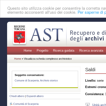
Questo sito utilizza cookie per consentire la corretta 
elemento acconsenti all'uso dei cookie.
Per saperne di p
Home
Progetto
Ricerca guidata
Ricerca avanzata
Home
» Visualizza scheda complesso archivistico
Saldi
Soggetto conservatore:
Livello:
serie
Comune di Scarperia. Archivio storico
Estremi crono
Consistenza:
1
Chiudi albero
|
Espandi albero
Comunità di Scarperia
Unità arch