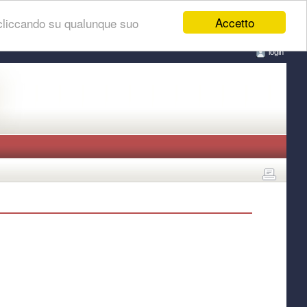
Accetto
 cliccando su qualunque suo
login