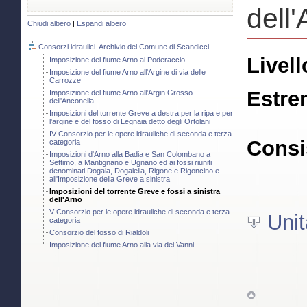
dell
Chiudi albero
|
Espandi albero
Consorzi idraulici. Archivio del Comune di Scandicci
Livell
Imposizione del fiume Arno al Poderaccio
Imposizione del fiume Arno all'Argine di via delle
Carrozze
Estre
Imposizione del fiume Arno all'Argin Grosso
dell'Anconella
Imposizioni del torrente Greve a destra per la ripa e per
l'argine e del fosso di Legnaia detto degli Ortolani
IV Consorzio per le opere idrauliche di seconda e terza
Consi
categoria
Imposizioni d'Arno alla Badia e San Colombano a
Settimo, a Mantignano e Ugnano ed ai fossi riuniti
denominati Dogaia, Dogaiella, Rigone e Rigoncino e
all'Imposizione della Greve a sinistra
Imposizioni del torrente Greve e fossi a sinistra
dell'Arno
V Consorzio per le opere idrauliche di seconda e terza
Unit
categoria
Consorzio del fosso di Rialdoli
Imposizione del fiume Arno alla via dei Vanni