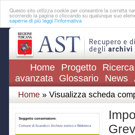
Questo sito utilizza cookie per consentire la corretta 
scorrendo la pagina o cliccando su qualunque suo eleme
saperne di più leggi l'informativa
Home
Progetto
Ricerca
avanzata
Glossario
News
Home
» Visualizza scheda comp
Impo
Soggetto conservatore:
Greve
Comune di Scandicci. Archivio storico e Biblioteca