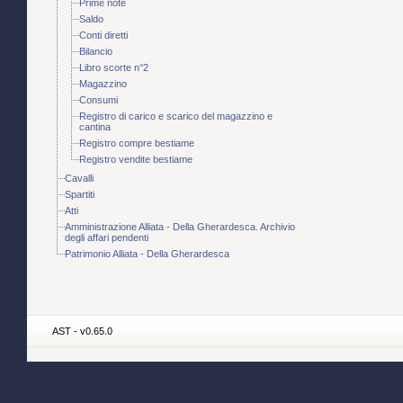
Prime note
Saldo
Conti diretti
Bilancio
Libro scorte n°2
Magazzino
Consumi
Registro di carico e scarico del magazzino e
cantina
Registro compre bestiame
Registro vendite bestiame
Cavalli
Spartiti
Atti
Amministrazione Alliata - Della Gherardesca. Archivio
degli affari pendenti
Patrimonio Alliata - Della Gherardesca
AST - v0.65.0