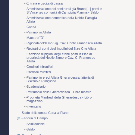
Entrata e uscita di cassa
Amministrazione dei beni rurali già Bruno [...] posti in
S.Vincenzo comunità di Campiglia M.mma - Saldo
Amministrazione domestica della Nobile Famiglia
Alliata
Cassa
Patrimonio Alliata
Maestro "D"
Pigionati dell'Ill.mo Sig. Cav. Conte Francesco Alliata
Registri di conti degli inquilini del Si.re C.te Alliata
Esazione di pigioni degli stabili posti in Pisa di
proprietà del Nobile Signore Cav. C. Francesco
Alliata
Creditori infruttiferi
Creditori fruttiferi
Patrimonio eredi Alliata Gherardesca fattoria di
Biserno e Rimigliano
Scadenziario
Patrimonio della Gherardesca - Libro mastro
Proprietà Manfredi della Gherardesca - Libro
magazzino
Inventario
Saldo della tenuta Casa al Piano
Fattoria di Campo
Saldi colonici
Saldo