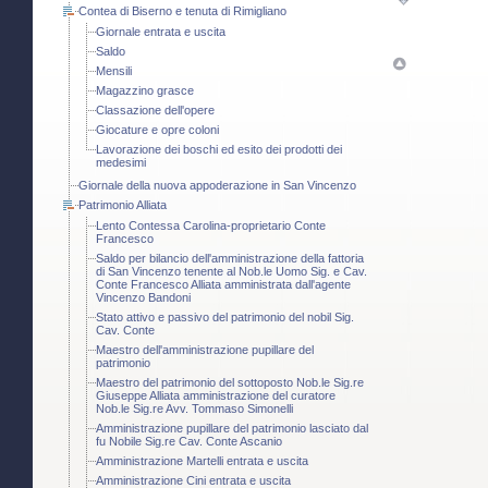
Contea di Biserno e tenuta di Rimigliano
Giornale entrata e uscita
Saldo
Mensili
Magazzino grasce
Classazione dell'opere
Giocature e opre coloni
Lavorazione dei boschi ed esito dei prodotti dei
medesimi
Giornale della nuova appoderazione in San Vincenzo
Patrimonio Alliata
Lento Contessa Carolina-proprietario Conte
Francesco
Saldo per bilancio dell'amministrazione della fattoria
di San Vincenzo tenente al Nob.le Uomo Sig. e Cav.
Conte Francesco Alliata amministrata dall'agente
Vincenzo Bandoni
Stato attivo e passivo del patrimonio del nobil Sig.
Cav. Conte
Maestro dell'amministrazione pupillare del
patrimonio
Maestro del patrimonio del sottoposto Nob.le Sig.re
Giuseppe Alliata amministrazione del curatore
Nob.le Sig.re Avv. Tommaso Simonelli
Amministrazione pupillare del patrimonio lasciato dal
fu Nobile Sig.re Cav. Conte Ascanio
Amministrazione Martelli entrata e uscita
Amministrazione Cini entrata e uscita