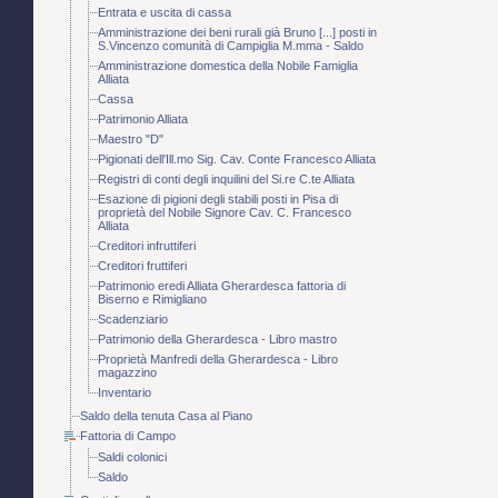
Entrata e uscita di cassa
Amministrazione dei beni rurali già Bruno [...] posti in
S.Vincenzo comunità di Campiglia M.mma - Saldo
Amministrazione domestica della Nobile Famiglia
Alliata
Cassa
Patrimonio Alliata
Maestro "D"
Pigionati dell'Ill.mo Sig. Cav. Conte Francesco Alliata
Registri di conti degli inquilini del Si.re C.te Alliata
Esazione di pigioni degli stabili posti in Pisa di
proprietà del Nobile Signore Cav. C. Francesco
Alliata
Creditori infruttiferi
Creditori fruttiferi
Patrimonio eredi Alliata Gherardesca fattoria di
Biserno e Rimigliano
Scadenziario
Patrimonio della Gherardesca - Libro mastro
Proprietà Manfredi della Gherardesca - Libro
magazzino
Inventario
Saldo della tenuta Casa al Piano
Fattoria di Campo
Saldi colonici
Saldo