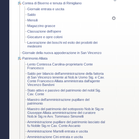
Contea di Biserno e tenuta di Rimigliano
Giornale entrata e uscita
Saldo
Mensili
Magazzino grasce
Classazione dell'opere
Giocature e opre coloni
Lavorazione dei boschi ed esito dei prodotti dei
medesimi
Giornale della nuova appoderazione in San Vincenzo
Patrimonio Alliata
Lento Contessa Carolina-proprietario Conte
Francesco
Saldo per bilancio dell'amministrazione della fattoria
di San Vincenzo tenente al Nob.le Uomo Sig. e Cav.
Conte Francesco Alliata amministrata dall'agente
Vincenzo Bandoni
Stato attivo e passivo del patrimonio del nobil Sig.
Cav. Conte
Maestro dell'amministrazione pupillare del
patrimonio
Maestro del patrimonio del sottoposto Nob.le Sig.re
Giuseppe Alliata amministrazione del curatore
Nob.le Sig.re Avv. Tommaso Simonelli
Amministrazione pupillare del patrimonio lasciato dal
fu Nobile Sig.re Cav. Conte Ascanio
Amministrazione Martelli entrata e uscita
Amministrazione Cini entrata e uscita