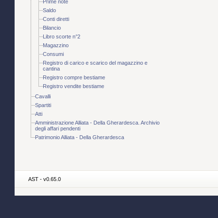
Prime note
Saldo
Conti diretti
Bilancio
Libro scorte n°2
Magazzino
Consumi
Registro di carico e scarico del magazzino e
cantina
Registro compre bestiame
Registro vendite bestiame
Cavalli
Spartiti
Atti
Amministrazione Alliata - Della Gherardesca. Archivio
degli affari pendenti
Patrimonio Alliata - Della Gherardesca
AST - v0.65.0