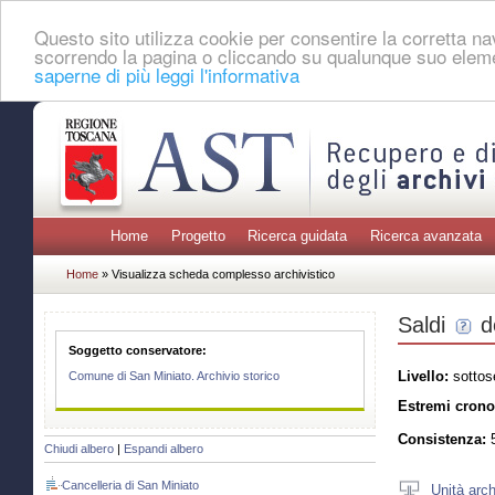
Questo sito utilizza cookie per consentire la corretta 
scorrendo la pagina o cliccando su qualunque suo eleme
saperne di più leggi l'informativa
Home
Progetto
Ricerca guidata
Ricerca avanzata
Home
» Visualizza scheda complesso archivistico
Saldi
d
Soggetto conservatore:
Livello:
sottos
Comune di San Miniato. Archivio storico
Estremi crono
Consistenza:
5
Chiudi albero
|
Espandi albero
Cancelleria di San Miniato
Unità arch