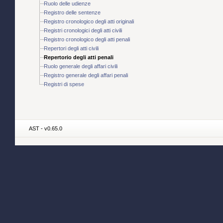
Ruolo delle udienze
Registro delle sentenze
Registro cronologico degli atti originali
Registri cronologici degli atti civili
Registro cronologico degli atti penali
Repertori degli atti civili
Repertorio degli atti penali
Ruolo generale degli affari civili
Registro generale degli affari penali
Registri di spese
AST - v0.65.0