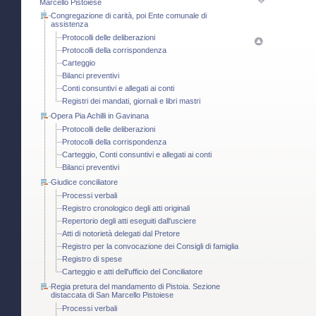
Marcello Pistoiese
Congregazione di carità, poi Ente comunale di
assistenza
Protocolli delle deliberazioni
Protocolli della corrispondenza
Carteggio
Bilanci preventivi
Conti consuntivi e allegati ai conti
Registri dei mandati, giornali e libri mastri
Opera Pia Achilli in Gavinana
Protocolli delle deliberazioni
Protocolli della corrispondenza
Carteggio, Conti consuntivi e allegati ai conti
Bilanci preventivi
Giudice conciliatore
Processi verbali
Registro cronologico degli atti originali
Repertorio degli atti eseguiti dall'usciere
Atti di notorietà delegati dal Pretore
Registro per la convocazione dei Consigli di famiglia
Registro di spese
Carteggio e atti dell'ufficio del Conciliatore
Regia pretura del mandamento di Pistoia. Sezione
distaccata di San Marcello Pistoiese
Processi verbali