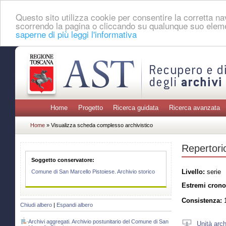
Questo sito utilizza cookie per consentire la corretta 
scorrendo la pagina o cliccando su qualunque suo eleme
saperne di più leggi l'informativa
Home
Progetto
Ricerca guidata
Ricerca avanzata
Home
» Visualizza scheda complesso archivistico
Repertorio
Soggetto conservatore:
Livello:
serie
Comune di San Marcello Pistoiese. Archivio storico
Estremi crono
Consistenza:
1
Chiudi albero
|
Espandi albero
Archivi aggregati. Archivio postunitario del Comune di San
Unità arch