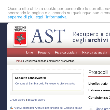
Questo sito utilizza cookie per consentire la corretta 
scorrendo la pagina o cliccando su qualunque suo eleme
saperne di più leggi l'informativa
Home
Progetto
Ricerca guidata
Ricerca avanzata
Home
» Visualizza scheda complesso archivistico
Protocolli
Soggetto conservatore:
Livello:
serie
Comune di San Marcello Pistoiese. Archivio storico
Estremi crono
Consistenza:
1
Chiudi albero
|
Espandi albero
Archivi aggregati. Archivio postunitario del Comune di San
Unità arch