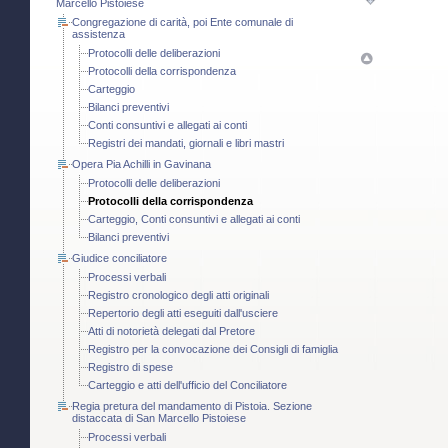
Marcello Pistoiese
Congregazione di carità, poi Ente comunale di
assistenza
Protocolli delle deliberazioni
Protocolli della corrispondenza
Carteggio
Bilanci preventivi
Conti consuntivi e allegati ai conti
Registri dei mandati, giornali e libri mastri
Opera Pia Achilli in Gavinana
Protocolli delle deliberazioni
Protocolli della corrispondenza
Carteggio, Conti consuntivi e allegati ai conti
Bilanci preventivi
Giudice conciliatore
Processi verbali
Registro cronologico degli atti originali
Repertorio degli atti eseguiti dall'usciere
Atti di notorietà delegati dal Pretore
Registro per la convocazione dei Consigli di famiglia
Registro di spese
Carteggio e atti dell'ufficio del Conciliatore
Regia pretura del mandamento di Pistoia. Sezione
distaccata di San Marcello Pistoiese
Processi verbali