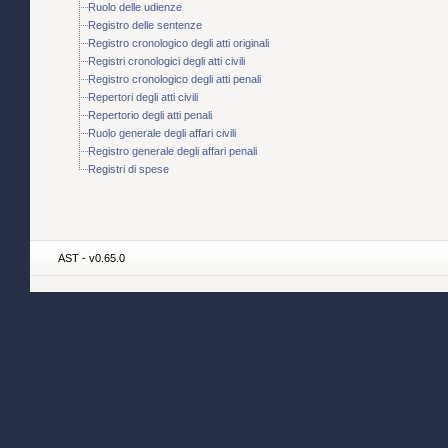
Ruolo delle udienze
Registro delle sentenze
Registro cronologico degli atti originali
Registri cronologici degli atti civili
Registro cronologico degli atti penali
Repertori degli atti civili
Repertorio degli atti penali
Ruolo generale degli affari civili
Registro generale degli affari penali
Registri di spese
AST - v0.65.0