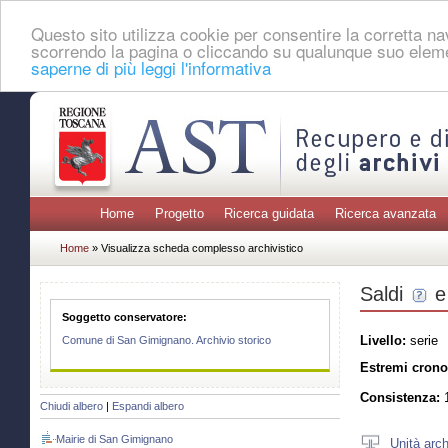
Questo sito utilizza cookie per consentire la corretta 
scorrendo la pagina o cliccando su qualunque suo eleme
saperne di più leggi l'informativa
Home
Progetto
Ricerca guidata
Ricerca avanzata
Home
» Visualizza scheda complesso archivistico
Saldi
e
Soggetto conservatore:
Livello:
serie
Comune di San Gimignano. Archivio storico
Estremi crono
Consistenza:
1
Chiudi albero
|
Espandi albero
Mairie di San Gimignano
Unità arch