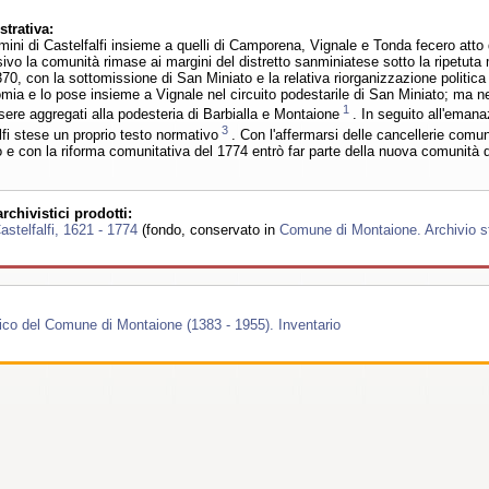
trativa:
mini di Castelfalfi insieme a quelli di Camporena, Vignale e Tonda fecero atto
vo la comunità rimase ai margini del distretto sanminiatese sotto la ripetuta 
370, con la sottomissione di San Miniato e la relativa riorganizzazione politica
mia e lo pose insieme a Vignale nel circuito podestarile di San Miniato; ma n
1
sere aggregati alla podesteria di Barbialla e Montaione
. In seguito all'emana
3
fi stese un proprio testo normativo
. Con l'affermarsi delle cancellerie comu
o e con la riforma comunitativa del 1774 entrò far parte della nuova comunità 
chivistici prodotti:
stelfalfi, 1621 - 1774
(fondo, conservato in
Comune di Montaione. Archivio s
rico del Comune di Montaione (1383 - 1955). Inventario