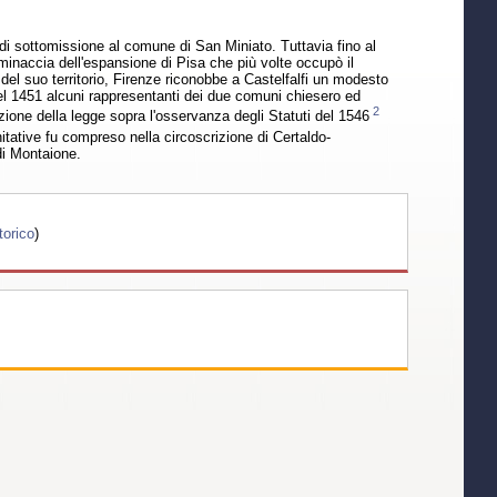
 di sottomissione al comune di San Miniato. Tuttavia fino al
minaccia dell'espansione di Pisa che più volte occupò il
 del suo territorio, Firenze riconobbe a Castelfalfi un modesto
el 1451 alcuni rappresentanti dei due comuni chiesero ed
2
zione della legge sopra l'osservanza degli Statuti del 1546
nitative fu compreso nella circoscrizione di Certaldo-
di Montaione.
torico
)