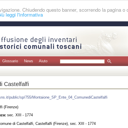
navigazione. Chiudendo questo banner, scorrendo la pagina o
iù leggi l'informativa
Glossario
News
Aiuto
 Castelfalfi
.sns.it/public/sp/755/Montaione_SP_Ente_04_ComunediCastelfalfi
fi (Firenze)
nza:
sec. XIII - 1774
mune di Castelfalfi, Castelfalfi (Firenze), sec. XIII - 1774