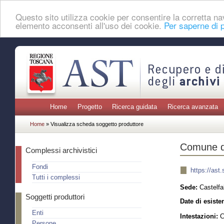
Questo sito utilizza cookie per consentire la corretta 
elemento acconsenti all'uso dei cookie.
Per saperne di p
Home
Progetto
Ricerca guidata
Ricerca avanzata
Home
» Visualizza scheda soggetto produttore
Comune di
Complessi archivistici
Fondi
https://ast
Tutti i complessi
Sede:
Castelfal
Soggetti produttori
Date di esiste
Enti
Intestazioni:
Co
Persone