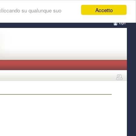
Accetto
 cliccando su qualunque suo
login