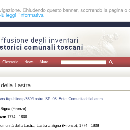
navigazione. Chiudendo questo banner, scorrendo la pagina o
iù leggi l'informativa
Glossario
News
Aiuto
della Lastra
.sns.it/public/sp/569/Lastra_SP_03_Ente_ComunitadellaLastra
 Signa (Firenze)
nza:
1774 - 1808
munità della Lastra, Lastra a Signa (Firenze), 1774 - 1808