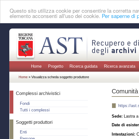
Questo sito utilizza cookie per consentire la corretta 
elemento acconsenti all'uso dei cookie.
Per saperne di p
Home
Progetto
Ricerca guidata
Ricerca avanzata
Home
» Visualizza scheda soggetto produttore
Comunità 
Complessi archivistici
Fondi
https://ast
Tutti i complessi
Sede:
Lastra a
Soggetti produttori
Date di esiste
Enti
Intestazioni:
Co
Persone