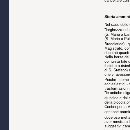
cancellare con 
Storia amminis
Nel caso delle 
"larghezza nel c
(S. Maria a Lam
(S. Maria a Pul
Bracciatica) i q
Magistrato, com
deputati quanti
Nella borsa del
comunità tale d
il diritto a ris
di S. Stefano)
che vi avessero
Poiché - come è
ecclesiastici -
trasformazioni 
"le antiche olig
giuridica e dal 
della piccola p
Contini per la V
gestione ammini
doveroso metter
aver mostrato l
suggestivi camp