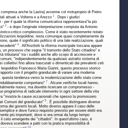
ra compresa anche la Lastra) avvenne col motuproprio di Pietro
1
li attuati a Volterra e a Arezzo
. Dopo i giudizi
bi - per il quale la riforma comunicativa rappresentava"la più
2
to"
- e dopo l'originale interpretazione compiuta da Antonio
storico-critico complessivo. Come è stato recentemente notato
 realizzazioni leopoldine; resta comunque quasi completamente da
ono, quale il significato politico di una tale realizzazione, quali
4
precedenti"
. All'Anzilotti la riforma municipale toscana appare
a, un processo che segna "il tramonto dello Stato cittadino" e
ità tributaria" tra i sudditi anche allo scopo di accrescere e
i comuni, "indipendentemente da qualsiasi astratto sistema di
ollettivi fino allora trascurati o dimenticati dai prevalenti ceti
ere leopoldino Francesco Maria Gianni, questo processo storico
to rapporto con il progetto granducale di varare una moderna
.. questa tendenza verso la modernizzazione dello stato come
7
ni indubbiamente comportano"
. Alcune verifiche locali hanno,
o totalmente nuovo, ma dovette ricercare un compromesso -
suo programma di radicale intervento in ogni settore della vita
ativa "mostra le cause occasionali che spesso la promossero
9
 vari Comuni del granducato"
. È possibile distinguere diverse
forma dei governi locali. Molto diverso appare il caso delle
semplice e dove l'unico requisito previsto per essere eletti era
ente più importanti, dove si era ormai da lungo tempo
er il ceto emergente dei "cittadini". In quest'ultimo caso, è
a doveva scendere a patti con la pratica impossibilità di
10