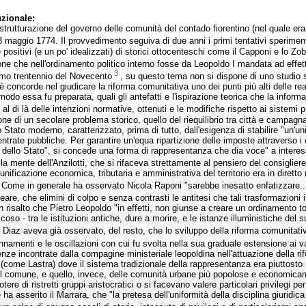
uzionale:
strutturazione del governo delle comunità del contado fiorentino (nel quale e
 maggio 1774. Il provvedimento seguiva di due anni i primi tentativi sperimenta
 positivi (e un po' idealizzati) di storici ottocenteschi come il Capponi e lo Zo
one che nell'ordinamento politico interno fosse da Leopoldo I mandata ad effet
3
rimo trentennio del Novecento
, su questo tema non si dispone di uno studio 
a è concorde nel giudicare la riforma comunitativa uno dei punti più alti delle
modo essa fu preparata, quali gli antefatti e l'ispirazione teorica che la informar
ti, al di là delle intenzioni normative, ottenuti e le modifiche rispetto ai sistemi 
ne di un secolare problema storico, quello del riequilibrio tra città e campagn
 Stato moderno, caratterizzato, prima di tutto, dall'esigenza di stabilire "un'un
entrate pubbliche. Per garantire un'equa ripartizione delle imposte attraverso 
dello Stato", si concede una forma di rappresentanza che dia voce" a interessi c
lla mente dell'Anzilotti, che si rifaceva strettamente al pensiero del consigli
'unificazione economica, tributaria e amministrativa del territorio era in diret
 Come in generale ha osservato Nicola Raponi "sarebbe inesatto enfatizzare.
eare, che elimini di colpo e senza contrasti le antitesi che tali trasformazio
in risalto che Pietro Leopoldo "in effetti, non giunse a creare un ordinament
coso - tra le istituzioni antiche, dure a morire, e le istanze illuministiche del 
Il Diaz aveva già osservato, del resto, che lo sviluppo della riforma comunit
ntennamenti e le oscillazioni con cui fu svolta nella sua graduale estensione ai
enze incontrate dalla compagine ministeriale leopoldina nell'attuazione della ri
 (come Lastra) dove il sistema tradizionale della rappresentanza era piuttosto 
el comune, e quello, invece, delle comunità urbane più popolose e economicam
otere di ristretti gruppi aristocratici o si facevano valere particolari privilegi p
ha asserito il Marrara, che "la pretesa dell'uniformità della disciplina giuridic