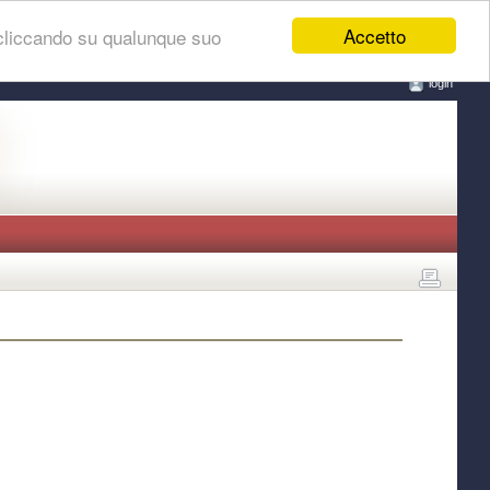
Accetto
 cliccando su qualunque suo
login