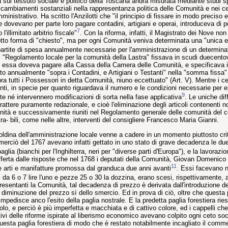
a sul tessuto sociale e politico della Toscana andrà misurata mediante studi sp
i cambiamenti sostanziali nella rappresentanza politica delle Comunità e nei ce
nistrativo. Ha scritto l'Anzilotti che "il principio di fissare in modo preciso e
 dovevano per parte loro pagare contadini, artigiani e operai, introduceva di per
7
l'illimitato arbitrio fiscale"
. Con la riforma, infatti, il Magistrato dei Nove n
otto forma di "chiesto", ma per ogni Comunità veniva determinata una "unica e
tite di spesa annualmente necessarie per l'amministrazione di un determinato
el "Regolamento locale per la comunità della Lastra" fissava in scudi duecentove
essa doveva pagare alla Cassa della Camera delle Comunità, e specificava i ti
ito annualmente "sopra i Contadini, e Artigiani o Testanti" nella "somma fiss
a tutti i Possessori in detta Comunità, niuno eccettuato" (Art. V). Mentre i cet
ti, in specie per quanto riguardava il numero e le condizioni necessarie per e
9
te né intervennero modificazioni di sorta nella fase applicativa
. Le uniche dif
rattere puramente redazionale, e cioè l'eliminazione degli articoli contenenti 
ità e successivamente riuniti nel Regolamento generale delle comunità del c
ra- bili, come nelle altre, interventi del consigliere Francesco Maria Gianni.
oldina dell'amministrazione locale venne a cadere in un momento piuttosto cri
merciò del 1767 avevano infatti gettato in uno stato di grave decadenza le due p
paglia (bianchi per l'Inghilterra, neri per "diverse parti d'Europa"), e la lavorazio
erta dalle risposte che nel 1768 i deputati della Comunità, Giovan Domenico T
11
le arti e manifatture promossa dal granduca due anni avanti
. Essi facevano no
i da 6 o 7 lire l'uno e pezze 25 o 30 la dozzina, erano scesi, rispettivamente, 
esentanti la Comunità, tal decadenza di prezzo è derivata dall'introduzione del
a diminuzione del prezzo sì dello smercio. Ed in prova di ciò, oltre che questa
impedisce anco l'esito della paglia nostrale. E la predetta paglia forestiera rie
uolo, e perciò è più imperfetta e macchiata e di cattivo colore, ed i cappelli ch
ativi delle riforme ispirate al liberismo economico avevano colpito ogni ceto soci
uesta paglia forestiera di modo che è restato notabilmente incagliato il comme