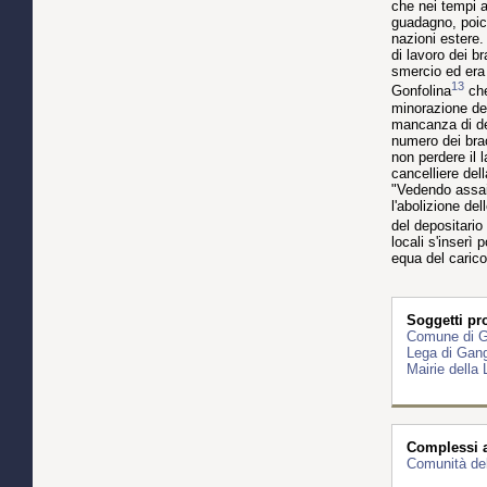
che nei tempi a
guadagno, poich
nazioni estere.
di lavoro dei b
smercio ed era 
13
Gonfolina
che
minorazione dei
mancanza di den
numero dei brac
non perdere il 
cancelliere del
"Vedendo assai 
l'abolizione de
del depositario
locali s'inserì
equa del carico
Soggetti pro
Comune di Ga
Lega di Gang
Mairie della
Complessi ar
Comunità del