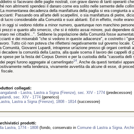
ddietro si facevano delle paglie nostrali, con grave danno di tanti operanti ch
é non altrimenti spendesi il danaro come era solito nelle semente delle collin
 La momentanea decadenza della manifattura della paglia si era congiunta a una
raccianti: Passando ora all'arte delli scarpellini, o sia manifattura di pietre, 
di lucro considerabile alla Comunità e suoi abitanti. Ed in effetto, molte erano
 in oggi si vedono ridotte a minor numero, quantunque non manchino persone c
 prezzi e quanto allo smercio, che si è ridotto assai minore, può dependere da
aro nei cittadini...". Sebbene la popolazione della Comunità fosse aumentata 
cianti e dei miserabili "che si vedono in queste adiacenze", e costretto i "gior
lavoro. Tutto ciò non poteva che riflettersi negativamente sul governo locale. 
la Comunità, Giovanni Lupardi, intraprese un'azione presso gli organi centrali all
decadere la comunità della Lastra, alla quale scema il lavoro dei cappelli di pa
lle spese per la festa del Corpus Domini e per la custodia della "cassetta delli
14
 dei pegni furono aggregate al camerlingato
. Anche da questi tentativi appar
 positivamente nella tendenza, vivamente avvertita da alcune di esse, di procede
 fiscale.
duttori collegati:
ngalandi - Lastra, Lastra a Signa (Firenze), sec. XIV - 1774
(predecessore)
alandi, sec. XIV - 1774
(generico)
 Lastra, Lastra a Signa (Firenze), 1808 - 1814
(successore)
chivistici prodotti:
la Lastra, 1774 - 1808
(fondo, conservato in
Comune di Lastra a Signa. Archiv