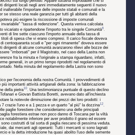
ecifici sul lungo periodo. Appare tuttavia improbabile che si
ti dirigenti locali negli anni immediatamente seguenti il nuovo
d inalterabile l'importare delle imposte statali e comunali e la
 se stesso una reale garanzia per tutti gli abitanti della
on poteva più esigere la riscossione di imposte comunali
 invariabile" "tassa di redenzione". Questa veniva calcolata
8
 vicariato e ripartendone l'importo tra le singole Comunità
.
nti di lire sette ciascuno l'importo annuale della tassa di
toli di spesa che vi erano compresi. Il carico fiscale doveva
a" di centoquaranta scudi e "per ogni rimanente" doveva essere
i dirigenti di alcune comunità avanzarono rilievi alle bozze dei
ssere "imborsati" per il Magistrato, nel caso della Lastra non
ferenze fra la minuta e l'originale a stampa riguardano, infatti,
norme generali, in un primo tempo riprodotti nel regolamento di
ontado. Nella minuta del regolamento della Lastra non sono
tico per l'economia della nostra Comunità. I provvedimenti di
iù importanti attività artigianali della zona: la fabbricazione
10
ne della pietra
. Una testimonianza puntuale di questo declino
ofanari e Giovan Battista Boretti, avevano dato all'inchiesta
tare la notevole diminuzione dei prezzi dei loro prodotti: i
12
a 7 crazie l'uno e a 1 pezza e un quarto "al più" la dozzina
.
le paglie forestiere che consideriamo una delle principali
 paglia forestiera estrae non poco danno di Toscana per la viltà
sce notabilmente inferiore per aver prodotto il grano ed essere
e sono costrutti di tal sorta di paglia riescano di pessima veduta.
ale, dai mercanti agli operanti: Tutti i mercanti si sono lagnati
rcio e la detta introduzione ha quasi abolito l'uso delle semente