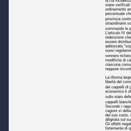
la cui incidenz
siano verifìcat
ordinamento ammi
percentuale che
provincia contro 
straordinarie s
sommando le par
L'articolo IV d
redenzione che 
essere distribu
addossata "sopr
nuovi regolamen
vennero richies
modifiche di ca
ciascuna comun
neppure riscont
La riforma leop
libertà del com
dei cappelli di 
economico è off
sullo stato del
cappelli bianch
Secondo i rappr
cagioni sì dell
del suo costo, 
allignata sul s
Gli effetti neg
fortemente di q