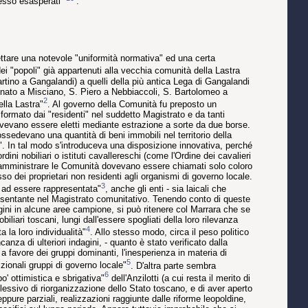
pesso esasperati"
.
pettare una notevole "uniformità normativa" ed una certa
dei "popoli" già appartenuti alla vecchia comunità della Lastra
tino a Gangalandi) a quelli della più antica Lega di Gangalandi
onato a Misciano, S. Piero a Nebbiaccoli, S. Bartolomeo a
2
ella Lastra"
. Al governo della Comunità fu preposto un
formato dai "residenti" nel suddetto Magistrato e da tanti
dovevano essere eletti mediante estrazione a sorte da due borse.
ssedevano una quantità di beni immobili nel territorio della
no". In tal modo s'introduceva una disposizione innovativa, perché
dini nobiliari o istituti cavallereschi (come l'Ordine dei cavalieri
 amministrare le Comunità dovevano essere chiamati solo coloro
so dei proprietari non residenti agli organismi di governo locale.
3
à ad essere rappresentata"
, anche gli enti - sia laicali che
appresentante nel Magistrato comunitativo. Tenendo conto di queste
agini in alcune aree campione, si può ritenere col Marrara che se
obiliari toscani, lungi dall'essere spogliati della loro rilevanza
4
 la loro individualità"
. Allo stesso modo, circa il peso politico
nza di ulteriori indagini, - quanto è stato verificato dalla
ica a favore dei gruppi dominanti, l'inesperienza in materia di
5
zionali gruppi di governo locale"
. D'altra parte sembra
6
o' ottimistica e sbrigativa"
dell'Anzilotti (a cui resta il merito di
plessivo di riorganizzazione dello Stato toscano, e di aver aperto
pure parziali, realizzazioni raggiunte dalle riforme leopoldine,