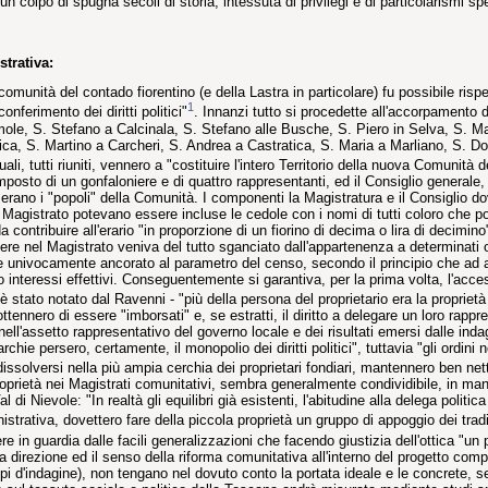
un colpo di spugna secoli di storia, intessuta di privilegi e di particolarismi s
trativa:
comunità del contado fiorentino (e della Lastra in particolare) fu possibile ris
1
onferimento dei diritti politici"
. Innanzi tutto si procedette all'accorpamento 
ole, S. Stefano a Calcinala, S. Stefano alle Busche, S. Piero in Selva, S. Mar
ica, S. Martino a Carcheri, S. Andrea a Castratica, S. Maria a Marliano, S. D
uali, tutti riuniti, vennero a "costituire l'intero Territorio della nuova Comunità d
posto di un gonfaloniere e di quattro rappresentanti, ed il Consiglio generale, 
 erano i "popoli" della Comunità. I componenti la Magistratura e il Consiglio 
 Magistrato potevano essere incluse le cedole con i nomi di tutti coloro che po
a contribuire all'erario "in proporzione di un fiorino di decima o lira di decimi
iedere nel Magistrato veniva del tutto sganciato dall'appartenenza a determinati or
 e univocamente ancorato al parametro del censo, secondo il principio che ad
 interessi effettivi. Conseguentemente si garantiva, per la prima volta, l'acces
 stato notato dal Ravenni - "più della persona del proprietario era la propriet
 ottennero di essere "imborsati" e, se estratti, il diritto a delegare un loro r
nell'assetto rappresentativo del governo locale e dei risultati emersi dalle ind
archie persero, certamente, il monopolio dei diritti politici", tuttavia "gli ordini n
dissolversi nella più ampia cerchia dei proprietari fondiari, mantennero ben netta
roprietà nei Magistrati comunitativi, sembra generalmente condividibile, in manca
al di Nievole: "In realtà gli equilibri già esistenti, l'abitudine alla delega polit
strativa, dovettero fare della piccola proprietà un gruppo di appoggio dei tradi
e in guardia dalle facili generalizzazioni che facendo giustizia dell'ottica "un p
a direzione ed il senso della riforma comunitativa all'interno del progetto com
i d'indagine), non tengano nel dovuto conto la portata ideale e le concrete, sep