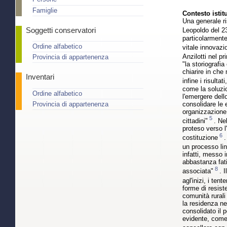
Famiglie
Contesto istit
Una generale ri
Soggetti conservatori
Leopoldo del 23
particolarmente
Ordine alfabetico
vitale innovazi
Anzilotti nel p
Provincia di appartenenza
"la storiografi
chiarire in che 
Inventari
infine i risulta
come la soluzio
Ordine alfabetico
l'emergere dello
consolidare le 
Provincia di appartenenza
organizzazione 
5
cittadini"
. Ne
proteso verso l
6
costituzione
.
un processo lin
infatti, messo 
abbastanza fati
8
associata"
. 
agl'inizi, i te
forme di resist
comunità rurali
la residenza n
consolidato il p
evidente, come 