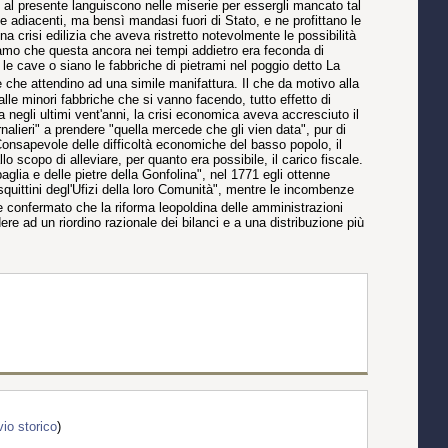
e al presente languiscono nelle miserie per essergli mancato tal
e adiacenti, ma bensì mandasi fuori di Stato, e ne profittano le
 crisi edilizia che aveva ristretto notevolmente le possibilità
diciamo che questa ancora nei tempi addietro era feconda di
 le cave o siano le fabbriche di pietrami nel poggio detto La
he attendino ad una simile manifattura. Il che da motivo alla
lle minori fabbriche che si vanno facendo, tutto effetto di
negli ultimi vent'anni, la crisi economica aveva accresciuto il
nalieri" a prendere "quella mercede che gli vien data", pur di
Consapevole delle difficoltà economiche del basso popolo, il
o scopo di alleviare, per quanto era possibile, il carico fiscale.
glia e delle pietre della Gonfolina", nel 1771 egli ottenne
 squittini degl'Ufizi della loro Comunità", mentre le incombenze
e confermato che la riforma leopoldina delle amministrazioni
re ad un riordino razionale dei bilanci e a una distribuzione più
io storico
)