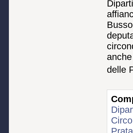
Dipart
affian
Busso 
deputa
circon
anche 
delle 
Compl
Dipar
Circo
Prata