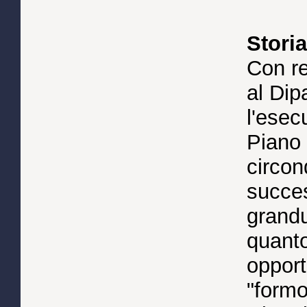
Stori
Con re
al Dip
l'esec
Piano 
circon
succes
grandu
quanto
opport
"formo