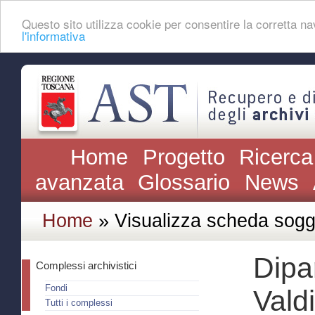
Questo sito utilizza cookie per consentire la corretta 
l'informativa
Home
Progetto
Ricerca
avanzata
Glossario
News
Home
» Visualizza scheda sogg
Dipa
Complessi archivistici
Fondi
Vald
Tutti i complessi