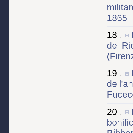
milita
1865
18 .
del Ri
(Firen
19 .
dell'a
Fucecc
20 .
bonifi