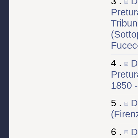
3 .
D
Pretur
Tribun
(Sotto
Fucecc
4 .
D
Pretur
1850 
5 .
D
(Firen
6 .
D