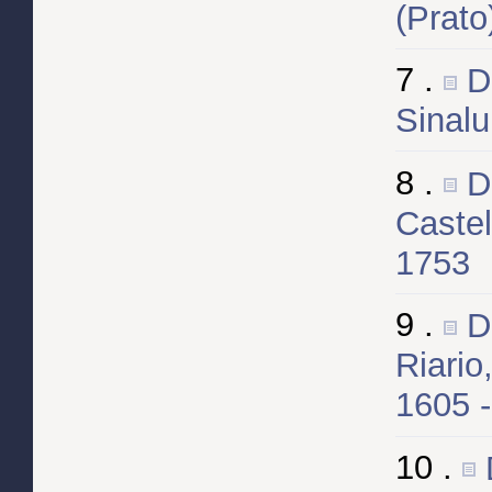
(Prato
7 .
D
Sinalu
8 .
D
Castel
1753
9 .
D
Riario
1605 
10 .