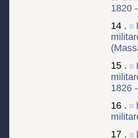
1820 
14 .
milita
(Massa
15 .
milita
1826 
16 .
milita
17 .