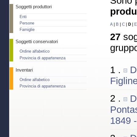
Sono 
Soggetti produttori
produ
Enti
Persone
A
|
B
|
C
|
D
|
E
Famiglie
27
sogg
Soggetti conservatori
grupp
Ordine alfabetico
Provincia di appartenenza
1 .
D
Inventari
Figlin
Ordine alfabetico
Provincia di appartenenza
2 .
D
Pontas
1849 