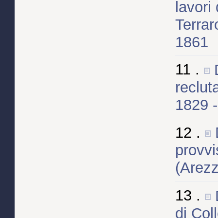
lavori
Terrar
1861
11 .
reclut
1829 
12 .
provvi
(Arezz
13 .
di Col