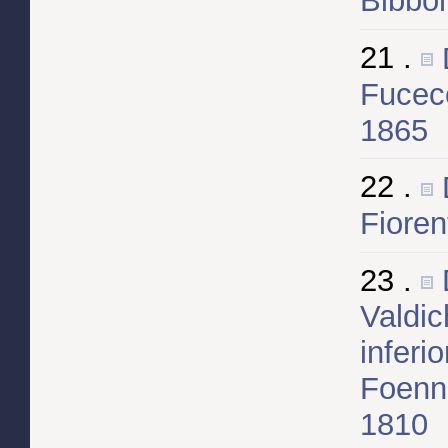
Bibbon
21 .
Fucecc
1865
22 .
Fioren
23 .
Valdic
inferi
Foenna
1810