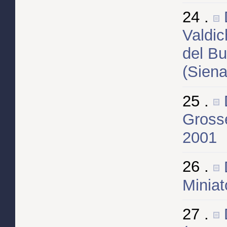
24 .
Valdic
del Bu
(Siena
25 .
Gross
2001
26 .
Miniat
27 .