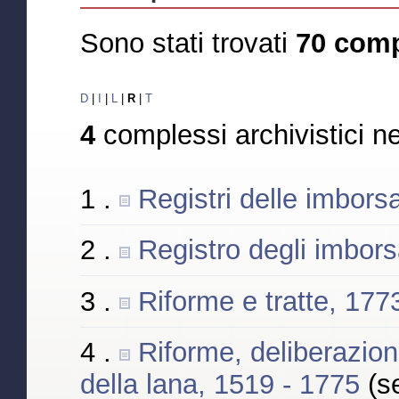
Sono stati trovati
70 comp
D
|
I
|
L
|
R
|
T
4
complessi archivistici n
1 .
Registri delle imbors
2 .
Registro degli imbors
3 .
Riforme e tratte, 17
4 .
Riforme, deliberazioni 
della lana, 1519 - 1775
(s