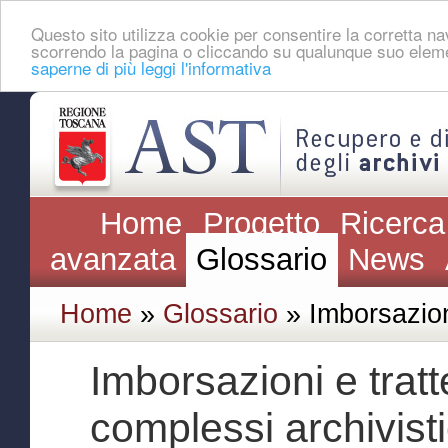
Questo sito utilizza cookie per consentire la corretta 
scorrendo la pagina o cliccando su qualunque suo eleme
saperne di più leggi l'informativa
Home
Progetto
Ricerca
avanzata
Glossario
News
Home
»
Glossario
» Imborsazion
Imborsazioni e tratte
complessi archivisti