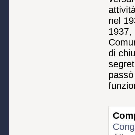
attivi
nel 19
1937, 
Comuna
di chi
segret
passò 
funzio
Compl
Congr