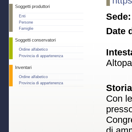
http
Soggetti produttori
Sede:
Enti
Persone
Date d
Famiglie
Soggetti conservatori
Intest
Ordine alfabetico
Provincia di appartenenza
Altopa
Inventari
Ordine alfabetico
Provincia di appartenenza
Stori
Con le
press
Congre
di amm