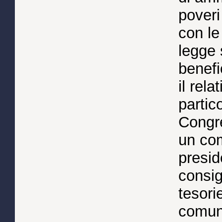
poveri
con le
legge 
benefi
il rel
partic
Congre
un co
presid
consig
tesori
comuna