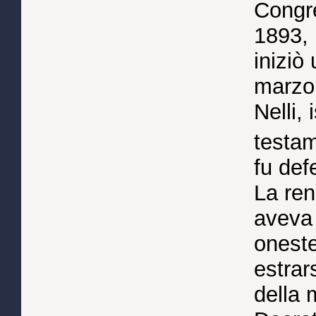
Congre
1893,
iniziò 
marzo 
Nelli,
testam
fu def
La ren
aveva 
oneste
estrar
della 