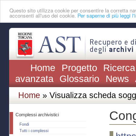
Questo sito utilizza cookie per consentire la corretta
acconsenti all'uso dei cookie.
Per saperne di più leggi l'
Home
Progetto
Ricerca
avanzata
Glossario
News
Home
» Visualizza scheda sogg
Cong
Complessi archivistici
Fondi
Tutti i complessi