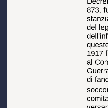
Decre
873, f
stanzi
del le
dell'i
queste
1917 f
al Com
Guerra
di fanc
soccor
comita
versam