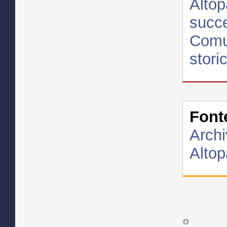
Altop
succ
Comun
stori
Font
Archi
Altop