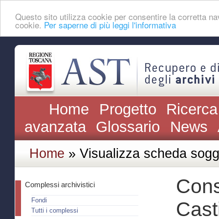
Questo sito utilizza cookie per consentire la corretta 
cookie.
Per saperne di più leggi l'informativa
Home
Progetto
Ricerca
avanzata
Glossario
News
Home
» Visualizza scheda sogg
Cons
Complessi archivistici
Fondi
Cast
Tutti i complessi