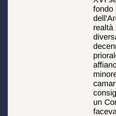
fondo 
dell'A
realtà
divers
decenn
priora
affian
minore
camarl
consigl
un Con
faceva