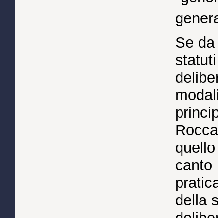
gener
Se da 
statut
delibe
modali
princip
Rocca 
quello
canto 
pratic
della 
deliber