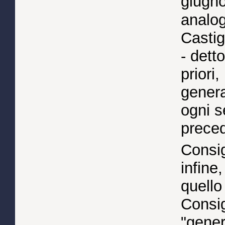
giugn
analog
Castig
- dett
priori
general
ogni s
preced
Consig
infine,
quello
Consig
"gener