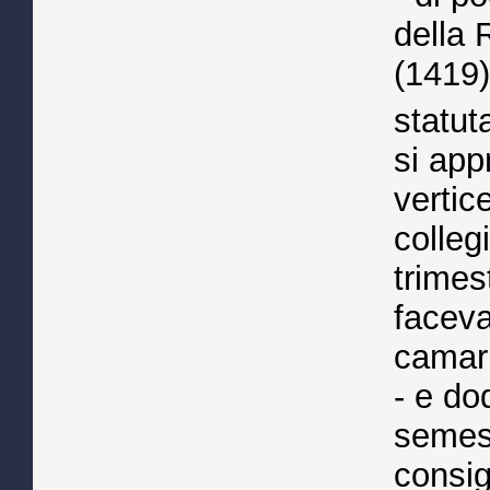
della 
(1419)
statut
si app
vertic
colleg
trimes
facevan
camarl
- e do
semest
consig