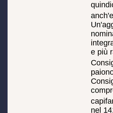
quindi
anch'e
Un'agg
nomina
integr
e più 
Consig
paiono
Consig
compr
capifa
nel 14