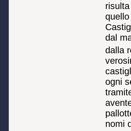
risult
quello
Castig
dal ma
dalla 
verosi
castigl
ogni s
tramit
avente
pallott
nomi di