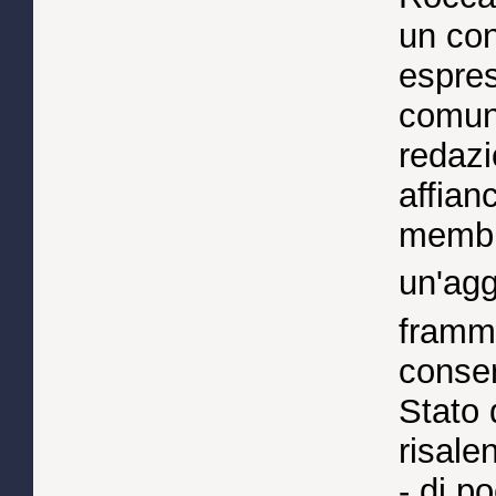
un con
espres
comuni
redazi
affian
membri
un'agg
framme
conser
Stato 
risale
- di p