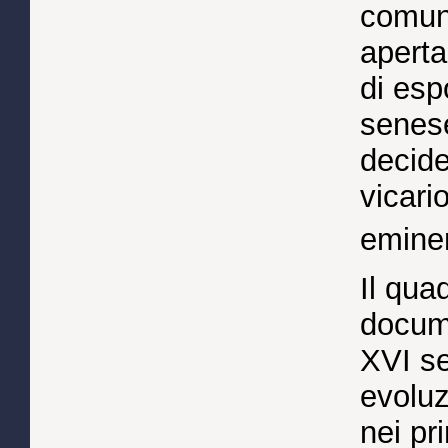
comuni
aperta
di esp
senese
decide
vicari
emine
Il qua
docume
XVI se
evoluz
nei pr