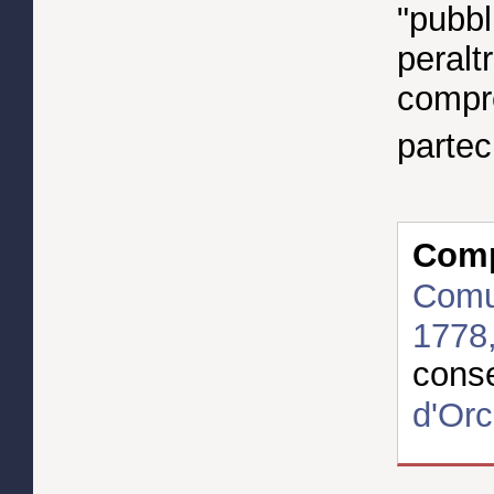
"pubbli
peralt
compre
partec
Compl
Comun
1778
cons
d'Orc