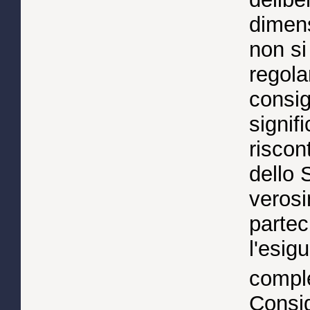
dimens
non si
regola
consig
signif
riscon
dello 
verosi
partec
l'esig
compl
Consig