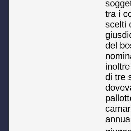
sogget
tra i c
scelti 
giusdi
del bo
nomina
inoltr
di tre
doveva
pallot
camarl
annual