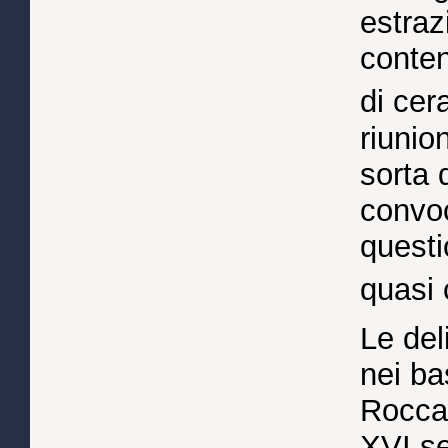
estraz
conten
di cer
riunio
sorta 
convoc
questi
quasi 
Le del
nei bas
Rocca 
XVI se