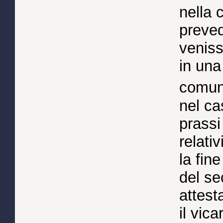
nella 
preved
veniss
in una
comun
nel ca
prassi
relati
la fin
del se
attest
il vic