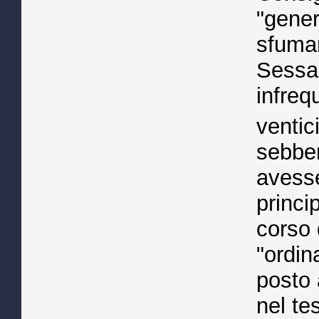
"gener
sfumar
Sessan
infreq
ventic
sebben
avesse
princi
corso 
"ordin
posto 
nel te