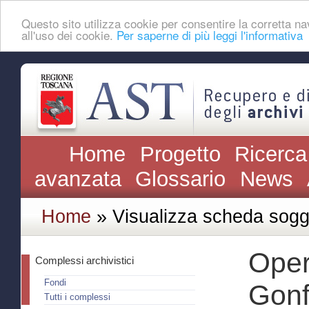
Questo sito utilizza cookie per consentire la corretta
all'uso dei cookie.
Per saperne di più leggi l'informativa
Home
Progetto
Ricerca
avanzata
Glossario
News
Home
» Visualizza scheda sogg
Oper
Complessi archivistici
Fondi
Gonf
Tutti i complessi