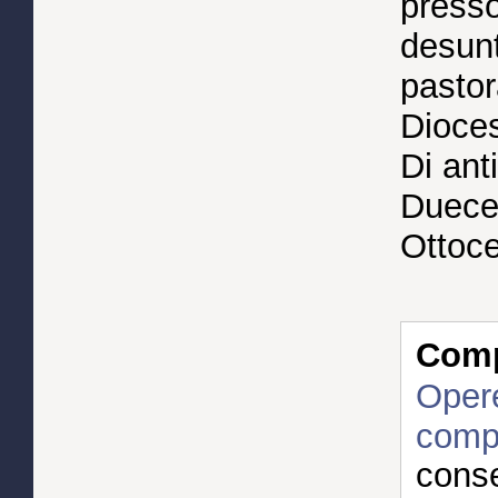
presso
desunt
pastor
Dioces
Di anti
Duecen
Ottoce
Compl
Opere
comp
conse