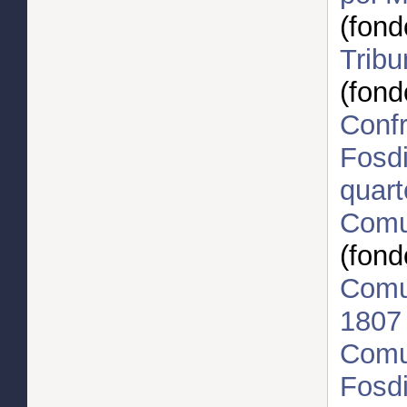
(fond
Tribu
(fond
Confr
Fosdi
quar
Comun
(fond
Comu
1807
Comun
Fosd