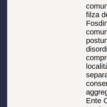
comuna
filza 
Fosdin
comune
postun
disordi
compre
locali
separa
conser
aggreg
Ente 