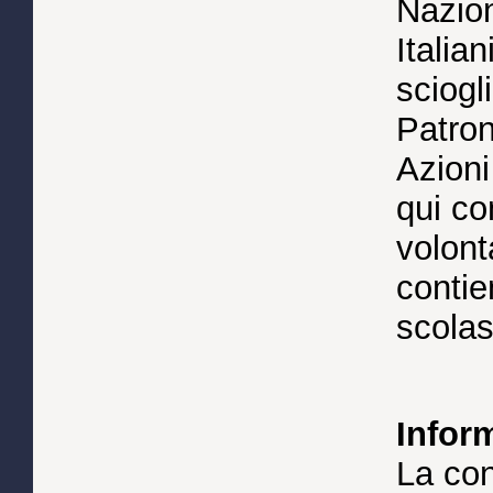
Nazion
Italian
sciogl
Patron
Azion
qui con
volont
contien
scolast
Inform
La con