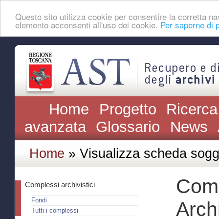
Questo sito utilizza cookie per consentire la corretta 
elemento acconsenti all'uso dei cookie.
Per saperne di p
Home
Progetto
Ricerca
avanzata
Glossario
News
Home
» Visualizza scheda sogg
Comu
Complessi archivistici
Fondi
Archi
Tutti i complessi