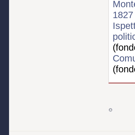
Monte
1827
Ispet
polit
(fond
Comu
(fond