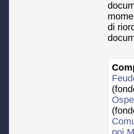
docume
momen
di rio
docum
Compl
Feudo
(fond
Osped
(fond
Comun
poi M