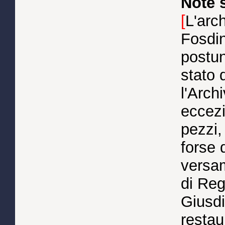
Note 
[
L'arc
Fosdin
postun
stato 
l'Arch
eccezi
pezzi,
forse d
versam
di Reg
Giusdi
restau