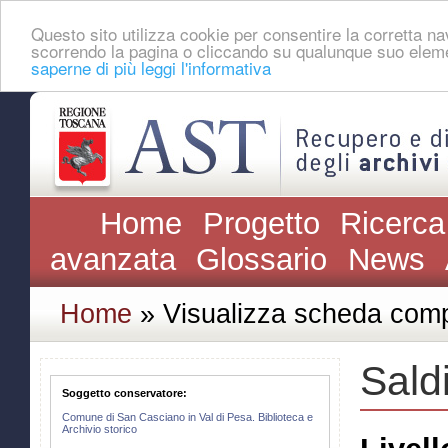
Questo sito utilizza cookie per consentire la corretta 
scorrendo la pagina o cliccando su qualunque suo eleme
saperne di più leggi l'informativa
Home
Progetto
Ricerca
avanzata
Glossario
News
Home
» Visualizza scheda comp
Saldi
Soggetto conservatore:
Comune di San Casciano in Val di Pesa. Biblioteca e
Archivio storico