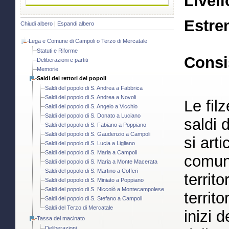
Livell
Estre
Chiudi albero
|
Espandi albero
Lega e Comune di Campoli o Terzo di Mercatale
Statuti e Riforme
Consi
Deliberazioni e partiti
Memorie
Saldi dei rettori dei popoli
Saldi del popolo di S. Andrea a Fabbrica
Saldi del popolo di S. Andrea a Novoli
Le fil
Saldi del popolo di S. Angelo a Vicchio
Saldi del popolo di S. Donato a Luciano
saldi 
Saldi del popolo di S. Fabiano a Poppiano
Saldi del popolo di S. Gaudenzio a Campoli
si art
Saldi del popolo di S. Lucia a Ligliano
Saldi del popolo di S. Maria a Campoli
comune
Saldi del popolo di S. Maria a Monte Macerata
Saldi del popolo di S. Martino a Cofferi
territ
Saldi del popolo di S. Miniato a Poppiano
Saldi del popolo di S. Niccolò a Montecampolese
territ
Saldi del popolo di S. Stefano a Campoli
Saldi del Terzo di Mercatale
inizi 
Tassa del macinato
Deliberazioni