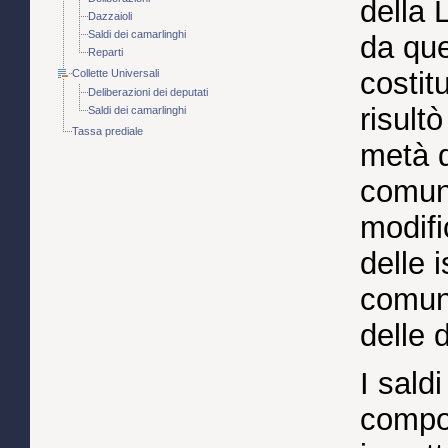
della 
Dazzaioli
Saldi dei camarlinghi
da que
Reparti
costit
Collette Universali
Deliberazioni dei deputati
risult
Saldi dei camarlinghi
Tassa prediale
metà d
comuni
modifi
delle i
comuni
delle 
I saldi
compon