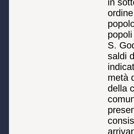
in sot
ordine
popolo
popoli
S. God
saldi 
indica
metà d
della 
comuni
prese
consis
arriva