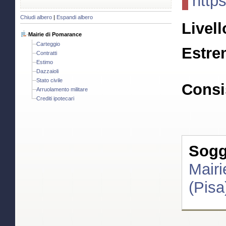
http
Chiudi albero
|
Espandi albero
Livell
Mairie di Pomarance
Carteggio
Estre
Contratti
Estimo
Dazzaioli
Stato civile
Consi
Arruolamento militare
Crediti ipotecari
Sogge
Mair
(Pisa