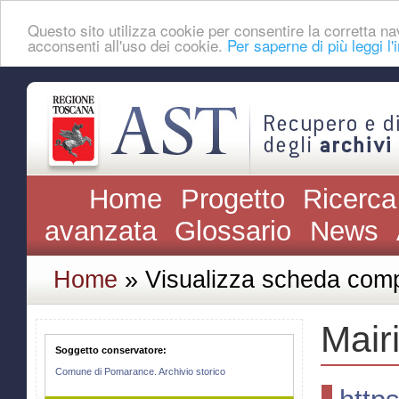
Questo sito utilizza cookie per consentire la corretta
acconsenti all'uso dei cookie.
Per saperne di più leggi l'
Home
Progetto
Ricerca
avanzata
Glossario
News
Home
» Visualizza scheda comp
Mair
Soggetto conservatore:
Comune di Pomarance. Archivio storico