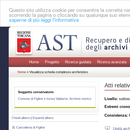
Questo sito utilizza cookie per consentire la corretta 
scorrendo la pagina o cliccando su qualunque suo eleme
saperne di più leggi l'informativa
Home
Progetto
Ricerca guidata
Ricerca avanzata
Home
» Visualizza scheda complesso archivistico
Atti relat
Soggetto conservatore:
Livello:
sottos
Comune di Figline e Incisa Valdarno. Archivio storico
Estremi crono
Consistenza:
6
Chiudi albero
|
Espandi albero
Cancelleria di Figline
Unità arch