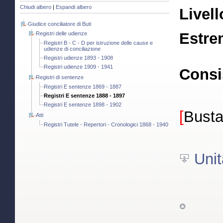
Chiudi albero
|
Espandi albero
Livell
Giudice conciliatore di Buti
Estre
Registri delle udienze
Registri B - C - D per istruzione delle cause e
udienze di conciliazione
Registri udienze 1893 - 1908
Registri udienze 1909 - 1941
Consi
Registri di sentenze
Registri E sentenze 1869 - 1887
Registri E sentenze 1888 - 1897
Registri E sentenze 1898 - 1902
[
Busta
Atti
Registri Tutele - Repertori - Cronologici 1868 - 1940
Unit