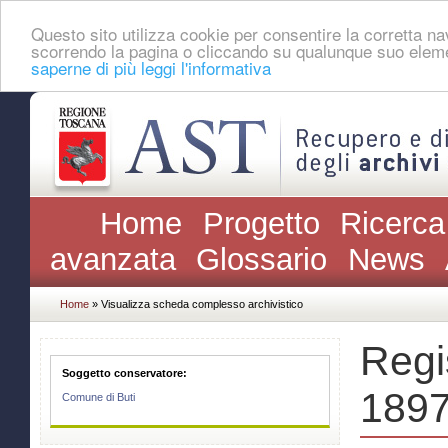
Questo sito utilizza cookie per consentire la corretta 
scorrendo la pagina o cliccando su qualunque suo eleme
saperne di più leggi l'informativa
Home
Progetto
Ricerca
avanzata
Glossario
News
Home
» Visualizza scheda complesso archivistico
Regi
Soggetto conservatore:
189
Comune di Buti