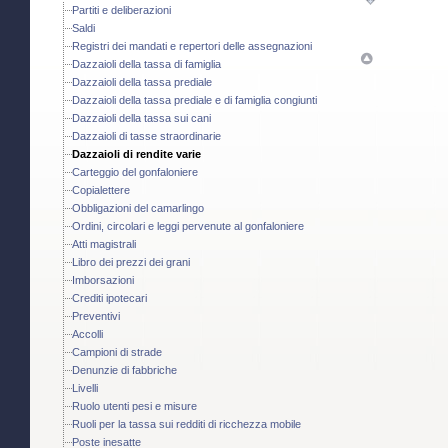
Partiti e deliberazioni
Saldi
Registri dei mandati e repertori delle assegnazioni
Dazzaioli della tassa di famiglia
Dazzaioli della tassa prediale
Dazzaioli della tassa prediale e di famiglia congiunti
Dazzaioli della tassa sui cani
Dazzaioli di tasse straordinarie
Dazzaioli di rendite varie
Carteggio del gonfaloniere
Copialettere
Obbligazioni del camarlingo
Ordini, circolari e leggi pervenute al gonfaloniere
Atti magistrali
Libro dei prezzi dei grani
Imborsazioni
Crediti ipotecari
Preventivi
Accolli
Campioni di strade
Denunzie di fabbriche
Livelli
Ruolo utenti pesi e misure
Ruoli per la tassa sui redditi di ricchezza mobile
Poste inesatte