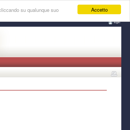
Accetto
 cliccando su qualunque suo
login