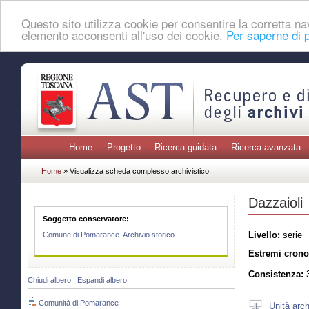
Questo sito utilizza cookie per consentire la corretta 
elemento acconsenti all'uso dei cookie.
Per saperne di p
Home
Progetto
Ricerca guidata
Ricerca avanzata
Home
» Visualizza scheda complesso archivistico
Dazzaioli
Soggetto conservatore:
Livello:
serie
Comune di Pomarance. Archivio storico
Estremi crono
Consistenza:
3
Chiudi albero
|
Espandi albero
Comunità di Pomarance
Unità arch