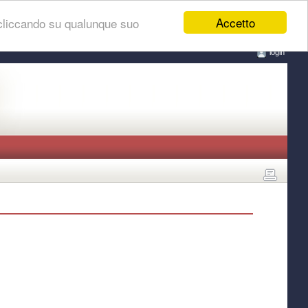
Accetto
 cliccando su qualunque suo
login