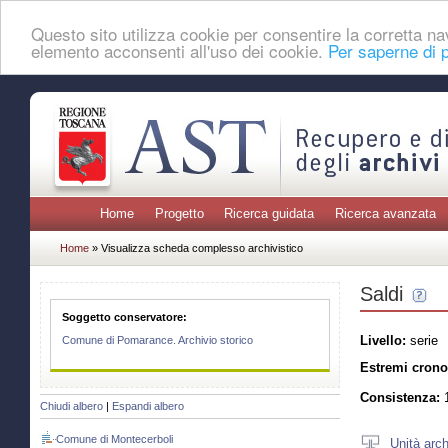
Questo sito utilizza cookie per consentire la corretta 
elemento acconsenti all'uso dei cookie.
Per saperne di p
Home
Progetto
Ricerca guidata
Ricerca avanzata
Home
» Visualizza scheda complesso archivistico
Saldi
Soggetto conservatore:
Livello:
serie
Comune di Pomarance. Archivio storico
Estremi crono
Consistenza:
1
Chiudi albero
|
Espandi albero
Comune di Montecerboli
Unità arch