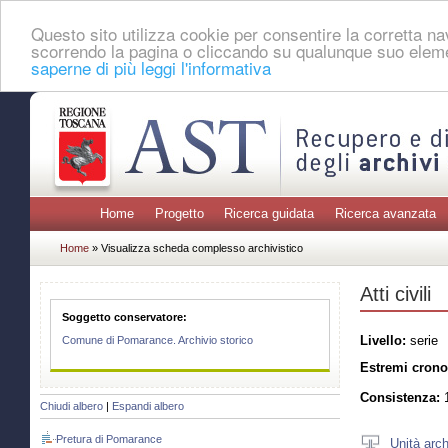
Questo sito utilizza cookie per consentire la corretta 
scorrendo la pagina o cliccando su qualunque suo eleme
saperne di più leggi l'informativa
Home
Progetto
Ricerca guidata
Ricerca avanzata
Home
» Visualizza scheda complesso archivistico
Atti civili
Soggetto conservatore:
Livello:
serie
Comune di Pomarance. Archivio storico
Estremi crono
Consistenza:
1
Chiudi albero
|
Espandi albero
Pretura di Pomarance
Unità arch