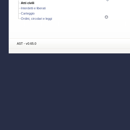
Atti civili
Interdetti e liberati
Carteggio
Ordini, circolari e leggi
AST - v0.65.0