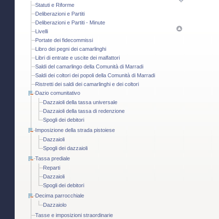
Statuti e Riforme
Deliberazioni e Partiti
Deliberazioni e Partiti - Minute
Livelli
Portate dei fidecommissi
Libro dei pegni dei camarlinghi
Libri di entrate e uscite dei malfattori
Saldi del camarlingo della Comunità di Marradi
Saldi dei coltori dei popoli della Comunità di Marradi
Ristretti dei saldi dei camarlinghi e dei coltori
Dazio comunitativo
Dazzaioli della tassa universale
Dazzaioli della tassa di redenzione
Spogli dei debitori
Imposizione della strada pistoiese
Dazzaioli
Spogli dei dazzaioli
Tassa prediale
Reparti
Dazzaioli
Spogli dei debitori
Decima parrocchiale
Dazzaiolo
Tasse e imposizioni straordinarie