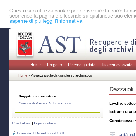
Questo sito utilizza cookie per consentire la corretta 
scorrendo la pagina o cliccando su qualunque suo eleme
saperne di più leggi l'informativa
Home
Progetto
Ricerca guidata
Ricerca avanzata
Home
» Visualizza scheda complesso archivistico
Dazzaioli
Soggetto conservatore:
Livello:
sottos
Comune di Marradi. Archivio storico
Estremi crono
Consistenza:
4
Chiudi albero
|
Espandi albero
Comunità di Marradi fino al 1808
Unità arch