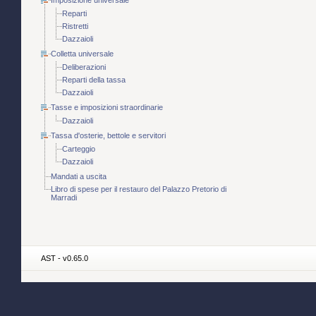
Imposizione universale
Reparti
Ristretti
Dazzaioli
Colletta universale
Deliberazioni
Reparti della tassa
Dazzaioli
Tasse e imposizioni straordinarie
Dazzaioli
Tassa d'osterie, bettole e servitori
Carteggio
Dazzaioli
Mandati a uscita
Libro di spese per il restauro del Palazzo Pretorio di
Marradi
AST - v0.65.0