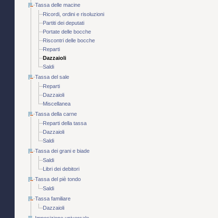
Tassa delle macine
Ricordi, ordini e risoluzioni
Partiti dei deputati
Portate delle bocche
Riscontri delle bocche
Reparti
Dazzaioli
Saldi
Tassa del sale
Reparti
Dazzaioli
Miscellanea
Tassa della carne
Reparti della tassa
Dazzaioli
Saldi
Tassa dei grani e biade
Saldi
Libri dei debitori
Tassa del piè tondo
Saldi
Tassa familiare
Dazzaioli