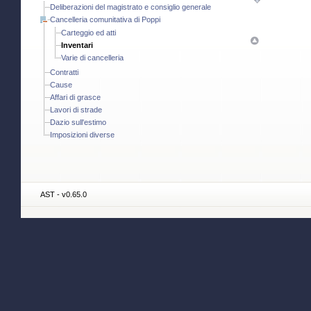
Deliberazioni del magistrato e consiglio generale
Cancelleria comunitativa di Poppi
Carteggio ed atti
Inventari
Varie di cancelleria
Contratti
Cause
Affari di grasce
Lavori di strade
Dazio sull'estimo
Imposizioni diverse
AST - v0.65.0