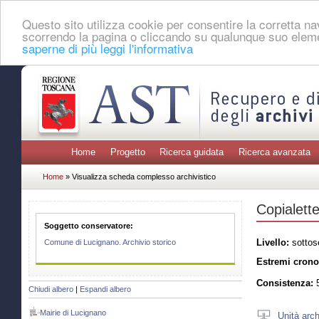
Questo sito utilizza cookie per consentire la corretta 
scorrendo la pagina o cliccando su qualunque suo eleme
saperne di più leggi l'informativa
Home
Progetto
Ricerca guidata
Ricerca avanzata
Home
» Visualizza scheda complesso archivistico
Copialett
Soggetto conservatore:
Livello:
sottos
Comune di Lucignano. Archivio storico
Estremi crono
Consistenza:
5
Chiudi albero
|
Espandi albero
Mairie di Lucignano
Unità arch