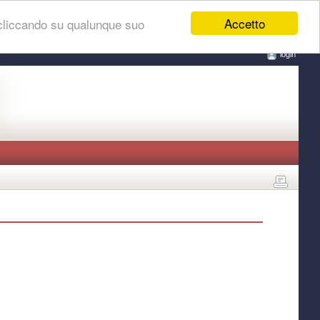
Accetto
 cliccando su qualunque suo
login