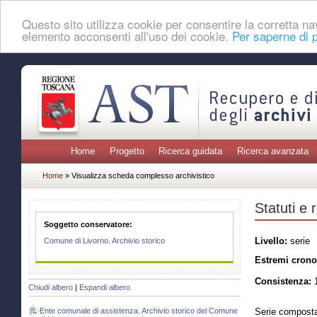
Questo sito utilizza cookie per consentire la corretta 
elemento acconsenti all'uso dei cookie.
Per saperne di p
Home
Progetto
Ricerca guidata
Ricerca avanzata
Home
» Visualizza scheda complesso archivistico
Statuti e 
Soggetto conservatore:
Livello:
serie
Comune di Livorno. Archivio storico
Estremi crono
Consistenza:
1
Chiudi albero
|
Espandi albero
Ente comunale di assistenza. Archivio storico del Comune
Serie composta 