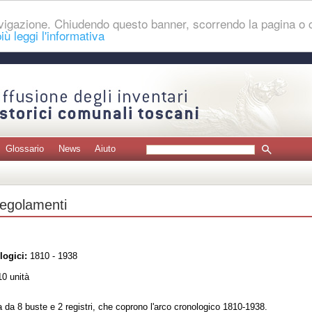
navigazione. Chiudendo questo banner, scorrendo la pagina o
iù leggi l'informativa
Glossario
News
Aiuto
regolamenti
logici:
1810 - 1938
0 unità
da 8 buste e 2 registri, che coprono l'arco cronologico 1810-1938.