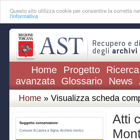
Questo sito utilizza cookie per consentire la corretta 
l'informativa
Home
Progetto
Ricerca
avanzata
Glossario
News
Home
» Visualizza scheda comp
Atti 
Soggetto conservatore:
Mont
Comune di Lastra a Signa. Archivio storico