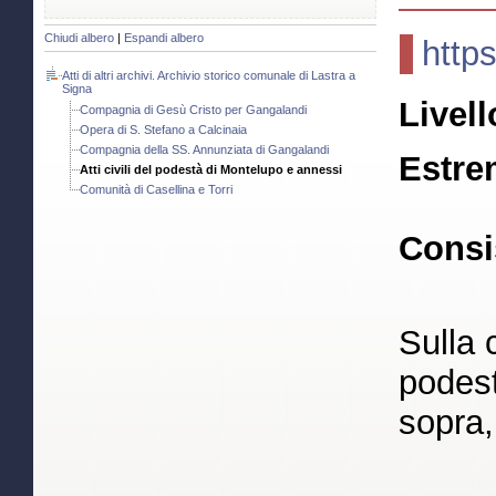
Chiudi albero
|
Espandi albero
http
Atti di altri archivi. Archivio storico comunale di Lastra a
Signa
Livell
Compagnia di Gesù Cristo per Gangalandi
Opera di S. Stefano a Calcinaia
Compagnia della SS. Annunziata di Gangalandi
Estre
Atti civili del podestà di Montelupo e annessi
Comunità di Casellina e Torri
Consi
Sulla 
podest
sopra,