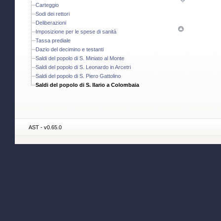
Carteggio
Sodi dei rettori
Deliberazioni
Imposizione per le spese di sanità
Tassa prediale
Dazio del decimino e testanti
Saldi del popolo di S. Miniato al Monte
Saldi del popolo di S. Leonardo in Arcetri
Saldi del popolo di S. Piero Gattolino
Saldi del popolo di S. Ilario a Colombaia
AST - v0.65.0