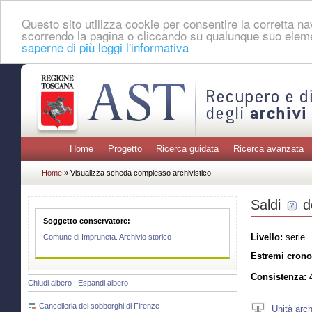
Questo sito utilizza cookie per consentire la corretta 
scorrendo la pagina o cliccando su qualunque suo eleme
saperne di più leggi l'informativa
Home
Progetto
Ricerca guidata
Ricerca avanzata
Home
» Visualizza scheda complesso archivistico
Saldi
d
Soggetto conservatore:
Livello:
serie
Comune di Impruneta. Archivio storico
Estremi crono
Consistenza:
4
Chiudi albero
|
Espandi albero
Cancelleria dei sobborghi di Firenze
Unità arch