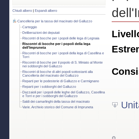
dell
Chiudi albero
|
Espandi albero
Cancelleria per la tassa del macinato del Galluzzo
Carteggio
Livell
Deliberazioni dei deputati
Riscontri di bocche per i popoli delle lega di Legnaia
Riscontri di bocche per i popoli della lega
Estre
dell'Impruneta
Riscontri di bocche per i popoli della lega di Casellina e
Torri
Riscontri di bocche per il popolo di S. Miniato al Monte
nei sobborghi del Galluzzo
Consi
Riscontri di bocche di altri popoli sottostanti alla
Cancelleria del macinato del Galluzzo
Reparti per le podesterie di Galluzzo e Carmignano
Reparti per i sobborghi del Galluzzo
Dazzaioli per i popoli delle leghe del Galluzzo, Casellina
e Torri e per i sobborghi del Galluzzo
Saldi dei camarlinghi della tassa del macinato
Unit
Varie. Archivio storico del Comune di Impruneta