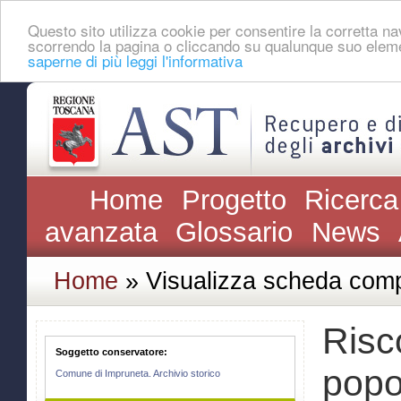
Questo sito utilizza cookie per consentire la corretta 
scorrendo la pagina o cliccando su qualunque suo eleme
saperne di più leggi l'informativa
Home
Progetto
Ricerca
avanzata
Glossario
News
Home
» Visualizza scheda comp
Risc
Soggetto conservatore:
popol
Comune di Impruneta. Archivio storico