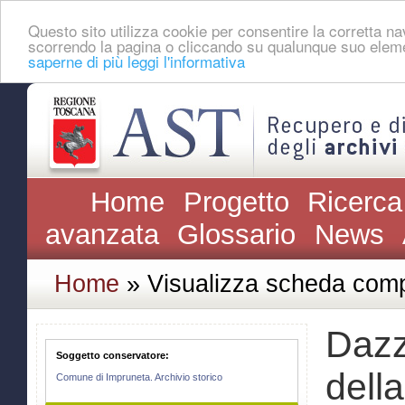
Questo sito utilizza cookie per consentire la corretta 
scorrendo la pagina o cliccando su qualunque suo eleme
saperne di più leggi l'informativa
Home
Progetto
Ricerca
avanzata
Glossario
News
Home
» Visualizza scheda comp
Dazz
Soggetto conservatore:
dell
Comune di Impruneta. Archivio storico