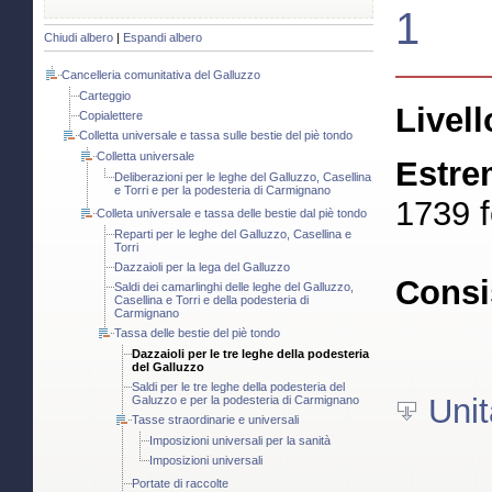
1
Chiudi albero
|
Espandi albero
Cancelleria comunitativa del Galluzzo
Carteggio
Livell
Copialettere
Colletta universale e tassa sulle bestie del piè tondo
Colletta universale
Estre
Deliberazioni per le leghe del Galluzzo, Casellina
e Torri e per la podesteria di Carmignano
1739 f
Colleta universale e tassa delle bestie dal piè tondo
Reparti per le leghe del Galluzzo, Casellina e
Torri
Dazzaioli per la lega del Galluzzo
Consi
Saldi dei camarlinghi delle leghe del Galluzzo,
Casellina e Torri e della podesteria di
Carmignano
Tassa delle bestie del piè tondo
Dazzaioli per le tre leghe della podesteria
del Galluzzo
Saldi per le tre leghe della podesteria del
Unit
Galuzzo e per la podesteria di Carmignano
Tasse straordinarie e universali
Imposizioni universali per la sanità
Imposizioni universali
Portate di raccolte