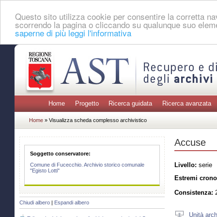
Questo sito utilizza cookie per consentire la corretta 
scorrendo la pagina o cliccando su qualunque suo eleme
saperne di più leggi l'informativa
Home
Progetto
Ricerca guidata
Ricerca avanzata
Home
» Visualizza scheda complesso archivistico
Accuse
Soggetto conservatore:
Livello:
serie
Comune di Fucecchio. Archivio storico comunale
"Egisto Lotti"
Estremi crono
Consistenza:
2
Chiudi albero
|
Espandi albero
Unità arch