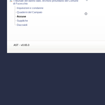
Tribunale del danno dato. Archivio preunitario del Comune
di Fucecchio
Inquisizioni e condanne
Quaderni del Campaio
Accuse
Suppliche
Dazzaioli
AST - v0.65.0