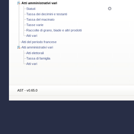
Atti amministrativi vari
Statuti
Tassa dei decimini e testanti
Tassa del macinato
Tasse varie
Raccolte di grano, biade e altri prodotti
Atti vari
Atti del periodo francese
Atti amministrativi vari
Atti elettorali
Tassa di famiglia
Atti vari
AST - v0.65.0