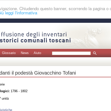
navigazione. Chiudendo questo banner, scorrendo la pagina o
iù leggi l'informativa
Glossario
News
Aiuto
rdanti il podestà Giovacchino Tofani
erie
logici:
1796 - 1802
 unità
ivistiche