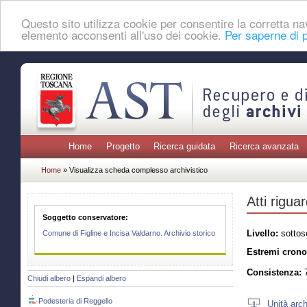
Questo sito utilizza cookie per consentire la corretta 
elemento acconsenti all'uso dei cookie.
Per saperne di p
Home
Progetto
Ricerca guidata
Ricerca avanzata
Home
» Visualizza scheda complesso archivistico
Atti rigua
Soggetto conservatore:
Livello:
sottos
Comune di Figline e Incisa Valdarno. Archivio storico
Estremi crono
Consistenza:
7
Chiudi albero
|
Espandi albero
Podesteria di Reggello
Unità arch