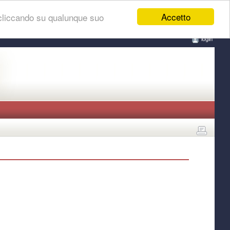
Accetto
 cliccando su qualunque suo
login