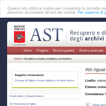
Questo sito utilizza cookie per consentire la corretta 
elemento acconsenti all'uso dei cookie.
Per saperne di p
Home
Progetto
Ricerca guidata
Ricerca avanzata
Home
» Visualizza scheda complesso archivistico
Atti rigua
Soggetto conservatore:
Livello:
sottos
Comune di Figline e Incisa Valdarno. Archivio storico
Estremi crono
Consistenza:
6
Chiudi albero
|
Espandi albero
Podesteria di Figline
Unità arch