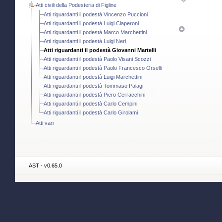
Atti civili della Podesteria di Figline
Atti riguardanti il podestà Vincenzo Puccioni
Atti riguardanti il podestà Luigi Ciaperoni
Atti riguardanti il podestà Marco Marchettini
Atti riguardanti il podestà Luigi Neri
Atti riguardanti il podestà Giovanni Martelli
Atti riguardanti il podestà Paolo Visani Scozzi
Atti riguardanti il podestà Paolo Francesco Orselli
Atti riguardanti il podestà Luigi Marchettini
Atti riguardanti il podestà Tommaso Palagi
Atti riguardanti il podestà Piero Cerracchini
Atti riguardanti il podestà Carlo Cempini
Atti riguardanti il podestà Carlo Girolami
Atti vari
AST - v0.65.0