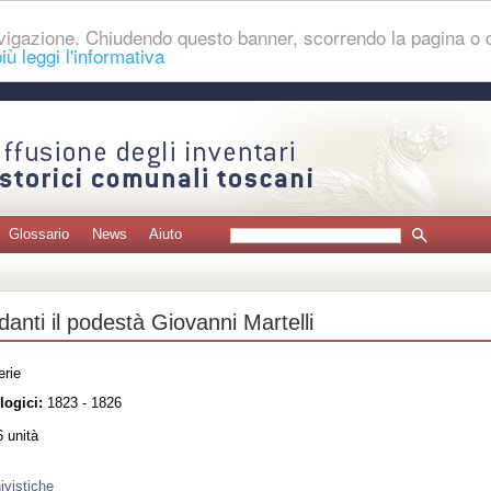
navigazione. Chiudendo questo banner, scorrendo la pagina o
iù leggi l'informativa
Glossario
News
Aiuto
rdanti il podestà Giovanni Martelli
erie
logici:
1823 - 1826
 unità
ivistiche