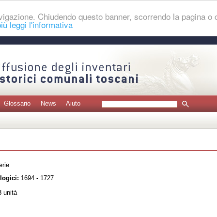
navigazione. Chiudendo questo banner, scorrendo la pagina o
iù leggi l'informativa
Glossario
News
Aiuto
erie
logici:
1694 - 1727
 unità