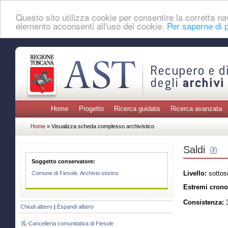
Questo sito utilizza cookie per consentire la corretta 
elemento acconsenti all'uso dei cookie.
Per saperne di p
Home
Progetto
Ricerca guidata
Ricerca avanzata
Home
» Visualizza scheda complesso archivistico
Saldi
Soggetto conservatore:
Livello:
sottos
Comune di Fiesole. Archivio storico
Estremi crono
Consistenza:
3
Chiudi albero
|
Espandi albero
Cancelleria comunitativa di Fiesole