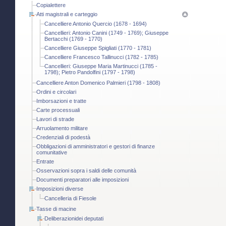
Copialettere
Atti magistrali e carteggio
Cancelliere Antonio Quercio (1678 - 1694)
Cancellieri: Antonio Canini (1749 - 1769); Giuseppe
Bertacchi (1769 - 1770)
Cancelliere Giuseppe Spigliati (1770 - 1781)
Cancelliere Francesco Tallinucci (1782 - 1785)
Cancellieri: Giuseppe Maria Martinucci (1785 -
1798); Pietro Pandolfini (1797 - 1798)
Cancelliere Anton Domenico Palmieri (1798 - 1808)
Ordini e circolari
Imborsazioni e tratte
Carte processuali
Lavori di strade
Arruolamento militare
Credenziali di podestà
Obbligazioni di amministratori e gestori di finanze
comunitative
Entrate
Osservazioni sopra i saldi delle comunità
Documenti preparatori alle imposizioni
Imposizioni diverse
Cancelleria di Fiesole
Tasse di macine
Deliberazionidei deputati