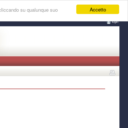
Accetto
 cliccando su qualunque suo
login