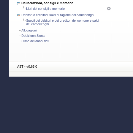
Deliberazioni, consigli e memorie
Libri dei consigli e memorie
Debitori e creditori, saldi di ragione dei camerlenghi
Spogli dei debitori e dei creditori del comune e saldi
dei camerlenghi
Allogagioni
Debiti con Siena
Stime dei danni dati
AST - v0.65.0