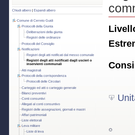
com
Chiudi albero
|
Espandi albero
Comune di Cerreto Guidi
Livell
Protocolli della Giunta
Deliberazioni della giunta
Registri delle ordinanze
Estre
Protocolli del Consiglio
Notificazioni
Registri degli atti notificati dal messo comunale
Registri degli atti notificati dagli uscieri o
Consi
inservienti communali
Atti magistrali
Protocolli della corrispondenza
Protocolli delle Circolari
Carteggio ed atti o carteggio generale
Bilanci preventivi
Unit
Conti consuntivi
Allegati al conti consuntivo
Registri delle assegnazioni, giornali e mastri
Affari patrimoniali
Liste elettorali
Leva militare
Liste di leva