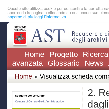
Questo sito utilizza cookie per consentire la corretta 
scorrendo la pagina o cliccando su qualunque suo eleme
saperne di più leggi l'informativa
Home
Progetto
Ricerca
avanzata
Glossario
News
Home
» Visualizza scheda comp
2. Re
Soggetto conservatore:
dagli
Comune di Cerreto Guidi. Archivio storico