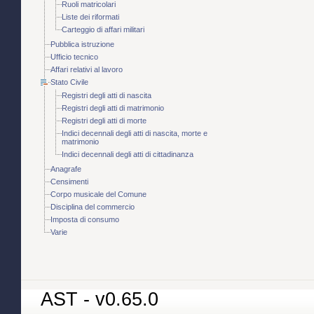
Ruoli matricolari
Liste dei riformati
Carteggio di affari militari
Pubblica istruzione
Ufficio tecnico
Affari relativi al lavoro
Stato Civile
Registri degli atti di nascita
Registri degli atti di matrimonio
Registri degli atti di morte
Indici decennali degli atti di nascita, morte e
matrimonio
Indici decennali degli atti di cittadinanza
Anagrafe
Censimenti
Corpo musicale del Comune
Disciplina del commercio
Imposta di consumo
Varie
AST - v0.65.0