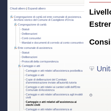
Chiudi albero
|
Espandi albero
Livell
Congregazione di carità ed ente comunale di assistenza.
Archivio storico del Comune di Castiglione d'Orcia
Estre
Congregazione di carità
Statuti
Deliberazioni
Conti consuntivi
Consi
Mandati e documenti di corredo al conto consuntivo
Ente comunale di assistenza
Statuti
Deliberazioni
Protocolli della corrispondenza
Carteggio e atti
Unit
Carteggio e atti relativi all'assistenza postbellica
Carteggio e atti
Copie di deliberazioni del Comitato
d'amministrazione inviate all'autorità tutoria
Carteggio e atti relativi ai cantieri edili dell'Ente
Comunale di Assistenza
Carteggio e atti relativi all'assistenza agli invalidi
civili
Carteggio e atti relativi all'assistenza ai
ciechi civili
Carteggio e atti relativi all'assistenza ai