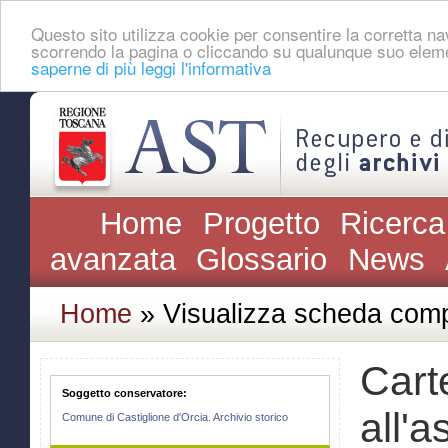
Questo sito utilizza cookie per consentire la corretta 
scorrendo la pagina o cliccando su qualunque suo eleme
saperne di più leggi l'informativa
Home
Progetto
Ricerca
avanzata
Glossario
News
Home
» Visualizza scheda comp
Carte
Soggetto conservatore:
all'a
Comune di Castiglione d'Orcia. Archivio storico