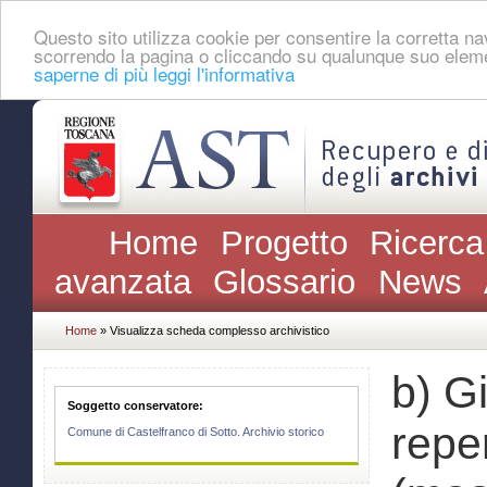
Questo sito utilizza cookie per consentire la corretta 
scorrendo la pagina o cliccando su qualunque suo eleme
saperne di più leggi l'informativa
Home
Progetto
Ricerca
avanzata
Glossario
News
Home
» Visualizza scheda complesso archivistico
b) G
Soggetto conservatore:
repe
Comune di Castelfranco di Sotto. Archivio storico