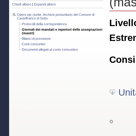
(mast
Chiudi albero
|
Espandi albero
Opere pie riunite. Archivio postunitario del Comune di
Castelfranco di Sotto
Livell
Protocolli della corrispondenza
Giornali dei mandati e repertori delle assegnazioni
(mastri)
Estre
Bilanci di previsione
Conti consuntivi
Documenti allegati al conto consuntivo
Consi
Unit