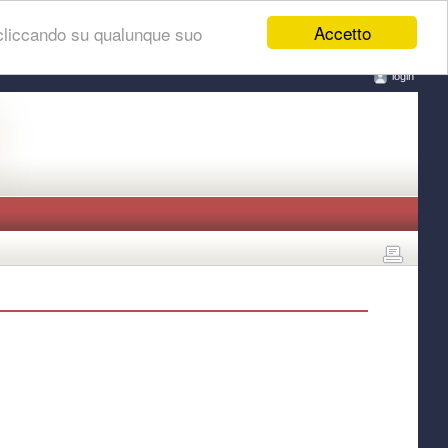
Accetto
 cliccando su qualunque suo
login