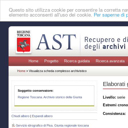
Questo sito utilizza cookie per consentire la corretta 
elemento acconsenti all'uso dei cookie.
Per saperne di p
Home
Progetto
Ricerca guidata
Ricerca avanzata
Home
» Visualizza scheda complesso archivistico
Elaborati 
Soggetto conservatore:
Livello:
serie
Regione Toscana. Archivio storico della Giunta
Estremi crono
Consistenza:
Chiudi albero
|
Espandi albero
Servizio idrografico di Pisa. Giunta regionale toscana