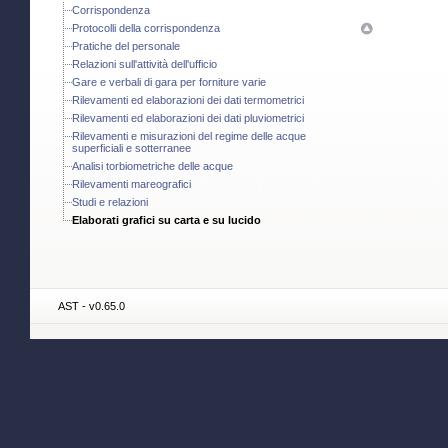
Corrispondenza
Protocolli della corrispondenza
Pratiche del personale
Relazioni sull'attività dell'ufficio
Gare e verbali di gara per forniture varie
Rilevamenti ed elaborazioni dei dati termometrici
Rilevamenti ed elaborazioni dei dati pluviometrici
Rilevamenti e misurazioni del regime delle acque
superficiali e sotterranee
Analisi torbiometriche delle acque
Rilevamenti mareografici
Studi e relazioni
Elaborati grafici su carta e su lucido
AST - v0.65.0