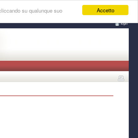
Accetto
 cliccando su qualunque suo
login