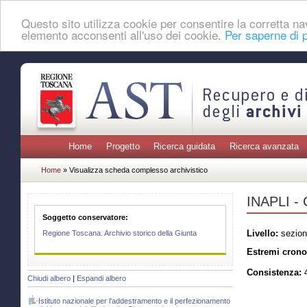
Questo sito utilizza cookie per consentire la corretta 
elemento acconsenti all'uso dei cookie.
Per saperne di p
Home
Progetto
Ricerca guidata
Ricerca avanzata
Home
» Visualizza scheda complesso archivistico
INAPLI - 
Soggetto conservatore:
Livello:
sezion
Regione Toscana. Archivio storico della Giunta
Estremi crono
Consistenza:
4
Chiudi albero
|
Espandi albero
Istituto nazionale per l'addestramento e il perfezionamento